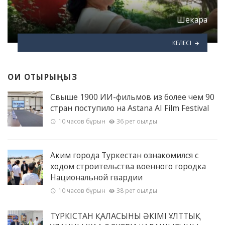
Шекара
КЕЛЕСІ
ОҚИ ОТЫРЫҢЫЗ
Свыше 1900 ИИ-фильмов из более чем 90
стран поступило на Astana AI Film Festival
10 часов бұрын
36 рет оқылды
Аким города Туркестан ознакомился с
ходом строительства военного городка
Национальной гвардии
10 часов бұрын
38 рет оқылды
ТҮРКІСТАН ҚАЛАСЫНЫҢ ӘКІМІ ҰЛТТЫҚ