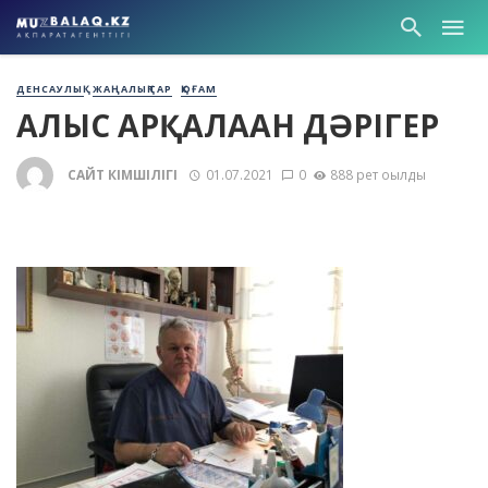
ДЕНСАУЛЫҚ
ЖАҢАЛЫҚТАР
ҚОҒАМ
АЛҒЫС АРҚАЛАҒАН ДӘРІГЕР
САЙТ ӘКІМШІЛІГІ
01.07.2021
0
888 рет оқылды