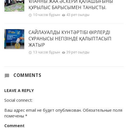
ҰЛАННЫҢ ЖАҢА ӘСКЕРИ ҚАЛАШЫҒЫНЫҢ
ҚҰРЫЛЫС БАРЫСЫМЕН ТАНЫСТЫ.
10 часов бұрын
43 рет оқылды
САЙЛАУАЛДЫ КҮНТӘРТІБІ ӨҢІРЛЕРДІҢ
СҰРАНЫСЫ НЕГІЗІНДЕ ҚАЛЫПТАСЫП
ЖАТЫР
13 часов бұрын
39 рет оқылды
COMMENTS
LEAVE A REPLY
Social connect:
Ваш адрес email не будет опубликован.
Обязательные поля
помечены
*
Comment