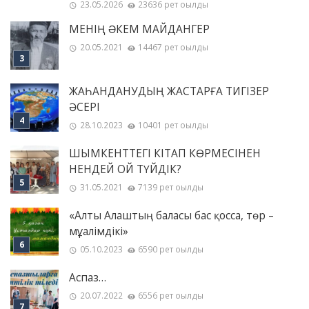
23.05.2026
23636 рет оқылды
МЕНІҢ ƏКЕМ МАЙДАНГЕР
20.05.2021
14467 рет оқылды
ЖАҺАНДАНУДЫҢ ЖАСТАРҒА ТИГІЗЕР
ӘСЕРІ
28.10.2023
10401 рет оқылды
ШЫМКЕНТТЕГІ КІТАП КӨРМЕСІНЕН
НЕНДЕЙ ОЙ ТҮЙДІК?
31.05.2021
7139 рет оқылды
«Алты Алаштың баласы бас қосса, төр –
мұғалімдікі»
05.10.2023
6590 рет оқылды
Аспаз…
20.07.2022
6556 рет оқылды