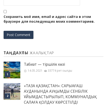
Сохранить моё имя, email и адрес сайта в этом
браузере для последующих моих комментариев.
ТАҢДАУЛЫ
ЖАҢАЛЫҚТАР
Табиғат — тіршілік көзі
14.05.2021
33774 рет оқылды
«ТАЗА ҚАЗАҚСТАН»: САРЫАҒАШ
АУДАНЫНДА АУҚЫМДЫ СЕНБІЛІК
ҰЙЫМДАСТЫРЫЛЫП, КОММУНАЛДЫҚ
САЛАҒА ҚОЛДАУ КӨРСЕТІЛДІ