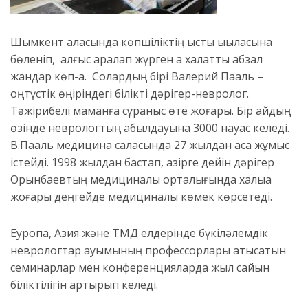
Шымкент қаласында көпшіліктің ыстық ықыласына
бөленіп, алғыс арқалап жүрген ақ халатты абзал
жандар көп-ақ. Солардың бірі Валерий Пааль –
оңтүстік өңіріндегі білікті дәрігер-невролог.
Тәжірибелі маманға сұраныс өте жоғары. Бір айдың
өзінде неврологтың қабылдауына 3000 науқас келеді.
В.Пааль медицина саласында 27 жылдан аса жұмыс
істейді. 1998 жылдан бастап, қазірге дейін дәрігер
Орынбаевтың медициналық орталығында халыққа
жоғары деңгейде медициналық көмек көрсетеді.
Еуропа, Азия және ТМД елдерінде бүкіләлемдік
неврологтар қауымының профессорлары қатысатын
семинарлар мен конференцияларда жыл сайын
біліктілігін артырып келеді.