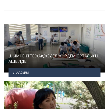
in
ШЫМКЕНТТЕ ЖАҢА ЖЕДЕЛ ЖӘРДЕМ ОРТАЛЫҒЫ
АШЫЛДЫ
АЛДЫҢҒЫ