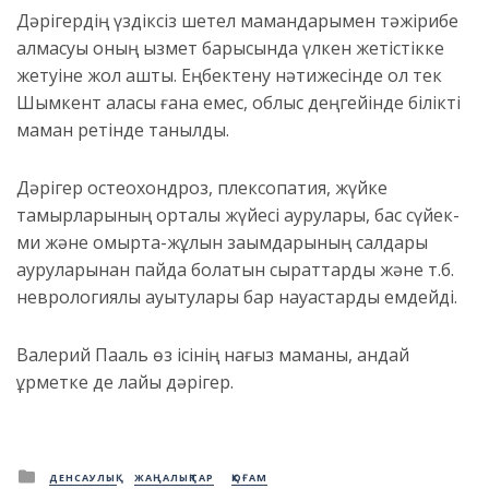
Дәрігердің үздіксіз шетел мамандарымен тәжірибе
алмасуы оның қызмет барысында үлкен жетістікке
жетуіне жол ашты. Еңбектену нәтижесінде ол тек
Шымкент қаласы ғана емес, облыс деңгейінде білікті
маман ретінде танылды.
Дәрігер остеохондроз, плексопатия, жүйке
тамырларының орталық жүйесі аурулары, бас сүйек-
ми және омыртқа-жұлын зақымдарының салдары
ауруларынан пайда болатын сырқаттарды және т.б.
неврологиялық ауытқулары бар науқастарды емдейді.
Валерий Пааль өз ісінің нағыз маманы, қандай
құрметке де лайық дәрігер.
Posted
ДЕНСАУЛЫҚ
ЖАҢАЛЫҚТАР
ҚОҒАМ