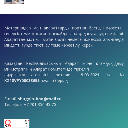
Материалдар мен ақпараттарды портал брендін көрсетіп,
гиперсілтеме жасаған жағдайда ғана қолдануға рұқсат етіледі.
Ақпараттан мәтін, мәтін бөлігі немесе дәйексөз алынғанда
міндетті түрде тиісті сілтеме көрсетілуі керек.
Қазақстан Республикасының Ақпарат және қоғамдық даму
министрлігінің Ақпарат комитетінде тіркеліп
ақпараттық агенттігі ретінде
19.03.2021 ж. №
KZ18VPY00033655
куәлігі берілді.
E-mail:
shugyla-baq@mail.ru
Телефон: +7 701 350 45 70