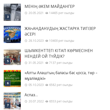
МЕНІҢ ƏКЕМ МАЙДАНГЕР
20.05.2021
14465 рет оқылды
ЖАҺАНДАНУДЫҢ ЖАСТАРҒА ТИГІЗЕР
ӘСЕРІ
28.10.2023
10400 рет оқылды
ШЫМКЕНТТЕГІ КІТАП КӨРМЕСІНЕН
НЕНДЕЙ ОЙ ТҮЙДІК?
31.05.2021
7137 рет оқылды
«Алты Алаштың баласы бас қосса, төр –
мұғалімдікі»
05.10.2023
6582 рет оқылды
Аспаз…
20.07.2022
6553 рет оқылды