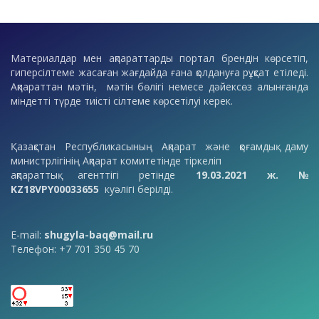
Материалдар мен ақпараттарды портал брендін көрсетіп,
гиперсілтеме жасаған жағдайда ғана қолдануға рұқсат етіледі.
Ақпараттан мәтін, мәтін бөлігі немесе дәйексөз алынғанда
міндетті түрде тиісті сілтеме көрсетілуі керек.
Қазақстан Республикасының Ақпарат және қоғамдық даму
министрлігінің Ақпарат комитетінде тіркеліп
ақпараттық агенттігі ретінде
19.03.2021 ж. №
KZ18VPY00033655
куәлігі берілді.
E-mail:
shugyla-baq@mail.ru
Телефон: +7 701 350 45 70