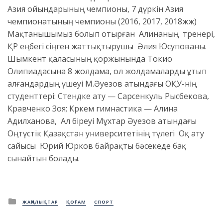
Азия ойындарының чемпионы, 7 дүркін Азия
чемпионатының чемпионы (2016, 2017, 2018жж)
Мақтанышымыз болып отырған Алинаның тренері,
ҚР еңбегі сіңген жаттықтырушы Әлия Юсупованы.
Шымкент қаласының қоржынында Токио
Олипиадасына 8 жолдама, ол жолдамаларды ұтып
алғандардың үшеуі М.Әуезов атындағы ОҚУ-нің
студенттері: Стендке ату — Сарсенкуль Рысбекова,
Кравченко Зоя; Көркем гимнастика — Алина
Адилханова, Ал біреуі Мұхтар Әуезов атындағы
Оңтүстік Қазақстан университетінің түлегі Оқ ату
сайысы Юрий Юрков байрақты бәсекеде бақ
сынайтын болады.
Posted
ЖАҢАЛЫҚТАР
ҚОҒАМ
СПОРТ
in