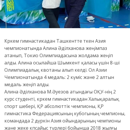
Көркем гимнастикадан Ташкентте өткен Азия
чемпионатында Алина Әділханова жеңімпаз
атанып, Токио Олимпиадасына жолдама жеңіп
алды. Алина осылайша Шымкент қаласы үшін 8-ші
Олимпиадалық квотаны алып келді. Ол Азии
Чемпионатында 4 медаль: 2 күміс және 2 алтын
медаль жеңіп алды.
Алина Әділханова М.Әуезов атындағы ОҚУ-нің 2
курс студенті, көркем гимнастикадан Халықаралық
спорт шебері, ҚР абсолюттік чемпионы, ҚР
гимнастика Федерациясының кубогының чемпионы,
командада 2 дүркін Азия ойындарының чемпионы
және жеке көпсайыс түрлері бойынша 2018 жылғы