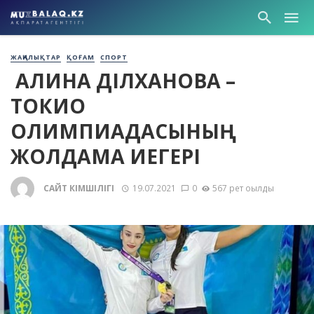
ЖАҢАЛЫҚТАР
ҚОҒАМ
СПОРТ
АЛИНА ӘДІЛХАНОВА –
ТОКИО
ОЛИМПИАДАСЫНЫҢ
ЖОЛДАМА ИЕГЕРІ
САЙТ ӘКІМШІЛІГІ
19.07.2021
0
567 рет оқылды