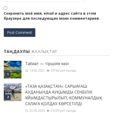
Сохранить моё имя, email и адрес сайта в этом
браузере для последующих моих комментариев.
ТАҢДАУЛЫ
ЖАҢАЛЫҚТАР
Табиғат — тіршілік көзі
14.05.2021
33763 рет оқылды
«ТАЗА ҚАЗАҚСТАН»: САРЫАҒАШ
АУДАНЫНДА АУҚЫМДЫ СЕНБІЛІК
ҰЙЫМДАСТЫРЫЛЫП, КОММУНАЛДЫҚ
САЛАҒА ҚОЛДАУ КӨРСЕТІЛДІ
23.05.2026
23239 рет оқылды