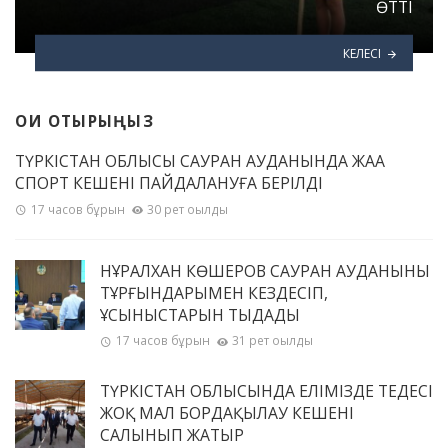
ӨТТІ
КЕЛЕСІ
ОҚИ ОТЫРЫҢЫЗ
ТҮРКІСТАН ОБЛЫСЫ САУРАН АУДАНЫНДА ЖАҢА
СПОРТ КЕШЕНІ ПАЙДАЛАНУҒА БЕРІЛДІ
17 часов бұрын
30 рет оқылды
НҰРАЛХАН КӨШЕРОВ САУРАН АУДАНЫНЫҢ
ТҰРҒЫНДАРЫМЕН КЕЗДЕСІП,
ҰСЫНЫСТАРЫН ТЫҢДАДЫ
17 часов бұрын
31 рет оқылды
ТҮРКІСТАН ОБЛЫСЫНДА ЕЛІМІЗДЕ ТЕҢДЕСІ
ЖОҚ МАЛ БОРДАҚЫЛАУ КЕШЕНІ
САЛЫНЫП ЖАТЫР