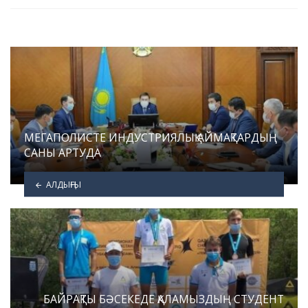
МЕГАПОЛИСТЕ ИНДУСТРИЯЛЫҚ АЙМАҚТАРДЫҢ
САНЫ АРТУДА
АЛДЫҢҒЫ
БАЙРАҚТЫ БӘСЕКЕДЕ ҚАЛАМЫЗДЫҢ СТУДЕНТ