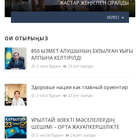
ЖАСТАР ЖЕҢІСПЕН ОРАЛДЫ
КЕЛЕСІ
ОҚИ ОТЫРЫҢЫЗ
850 ҚЫЗМЕТ АЛУШЫНЫҢ БҰЗЫЛҒАН ҚҰҚЫҒЫ
ҚАЛПЫНА КЕЛТІРІЛДІ
2 часа бұрын
23 рет оқылды
Здоровье нации как главный ориентир
3 часа бұрын
22 рет оқылды
ҚҰРЫЛТАЙ: ӨЗЕКТІ МӘСЕЛЕЛЕРДІҢ
ШЕШІМІ – ОРТАҚ ЖАУАПКЕРШІЛІКТЕ
5 часов бұрын
24 рет оқылды