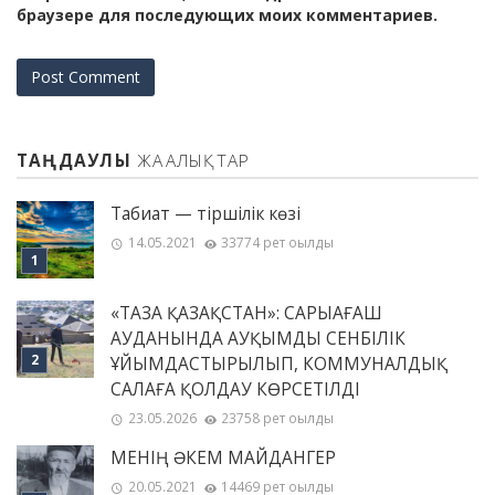
браузере для последующих моих комментариев.
ТАҢДАУЛЫ
ЖАҢАЛЫҚТАР
Табиғат — тіршілік көзі
14.05.2021
33774 рет оқылды
«ТАЗА ҚАЗАҚСТАН»: САРЫАҒАШ
АУДАНЫНДА АУҚЫМДЫ СЕНБІЛІК
ҰЙЫМДАСТЫРЫЛЫП, КОММУНАЛДЫҚ
САЛАҒА ҚОЛДАУ КӨРСЕТІЛДІ
23.05.2026
23758 рет оқылды
МЕНІҢ ƏКЕМ МАЙДАНГЕР
20.05.2021
14469 рет оқылды