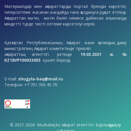
Материалдар мен ақпараттарды портал брендін көрсетіп,
гиперсілтеме жасаған жағдайда ғана қолдануға рұқсат етіледі.
Ақпараттан мәтін, мәтін бөлігі немесе дәйексөз алынғанда
міндетті түрде тиісті сілтеме көрсетілуі керек.
Қазақстан Республикасының Ақпарат және қоғамдық даму
министрлігінің Ақпарат комитетінде тіркеліп
ақпараттық агенттігі ретінде
19.03.2021 ж. №
KZ18VPY00033655
куәлігі берілді.
E-mail:
shugyla-baq@mail.ru
Телефон: +7 701 350 45 70
© 2021-2026. Muzbalaq.kz ақпарат агенттігі. Барлық құқықтар
сақталған