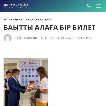
БАСТЫ АҚПАРАТ
ЖАҢАЛЫҚТАР
ҚОҒАМ
БАҚЫТТЫ ҚАЛАҒА БІР БИЛЕТ
САЙТ ӘКІМШІЛІГІ
12.07.2021
0
523 рет оқылды