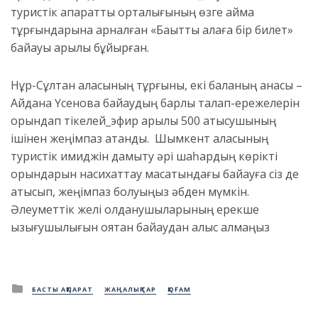
туристік ақпараттық орталығының өзге аймақ
тұрғындарына арналған «Бақытты қалаға бір билет»
байқауы арқылы бұйырған.
Нұр-Сұлтан қаласының тұрғыны, екі баланың анасы –
Айдана Үсенова байқаудың барлық талап-ережелерін
орындап тікелей_эфир арқылы 500 қатысушының
ішінен жеңімпаз атанды. Шымкент қаласының
туристік имиджін дамыту әрі шаһардың көрікті
орындарын насихаттау мақсатындағы байқауға сіз де
қатысып, жеңімпаз болуыңыз әбден мүмкін.
Әлеуметтік желі қолданушыларының ерекше
қызығушылығын оятқан байқаудан қалыс қалмаңыз
Posted
БАСТЫ АҚПАРАТ
ЖАҢАЛЫҚТАР
ҚОҒАМ
in