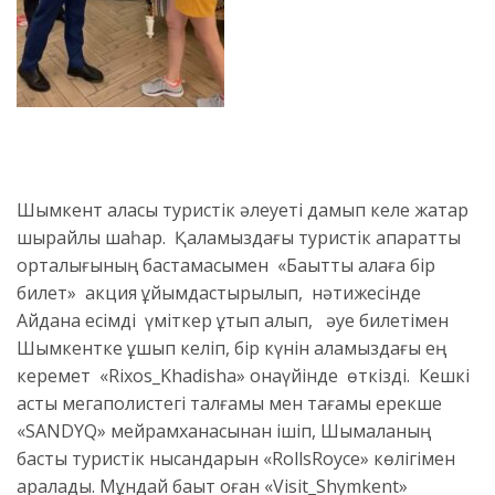
Шымкент қаласы туристік әлеуеті дамып келе жатқар
шырайлы шаһар. Қаламыздағы туристік ақпараттық
орталығының бастамасымен «Бақытты қалаға бір
билет» акция ұйымдастырылып, нәтижесінде
Айдана есімді үміткер ұтып алып, әуе билетімен
Шымкентке ұшып келіп, бір күнін қаламыздағы ең
керемет «Rixos_Khadisha» қонақүйінде өткізді. Кешкі
асты мегаполистегі талғамы мен тағамы ерекше
«SANDYQ» мейрамханасынан ішіп, Шымқаланың
басты туристік нысандарын «RollsRoyce» көлігімен
аралады. Мұндай бақыт оған «Visit_Shymkent»