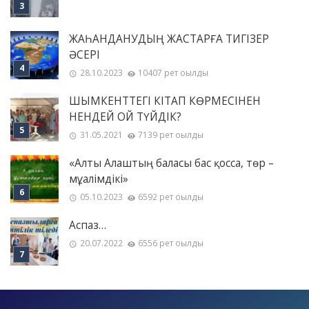
ЖАҺАНДАНУДЫҢ ЖАСТАРҒА ТИГІЗЕР
ӘСЕРІ
28.10.2023
10407 рет оқылды
ШЫМКЕНТТЕГІ КІТАП КӨРМЕСІНЕН
НЕНДЕЙ ОЙ ТҮЙДІК?
31.05.2021
7139 рет оқылды
«Алты Алаштың баласы бас қосса, төр –
мұғалімдікі»
05.10.2023
6592 рет оқылды
Аспаз…
20.07.2022
6556 рет оқылды