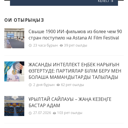
КЕЛЕСІ
ОҚИ ОТЫРЫҢЫЗ
Свыше 1900 ИИ-фильмов из более чем 90
стран поступило на Astana AI Film Festival
23 часа бұрын
39 рет оқылды
ЖАСАНДЫ ИНТЕЛЛЕКТ ЕҢБЕК НАРЫҒЫН
ӨЗГЕРТУДЕ: ПАРТИЯЛАР БІЛІМ БЕРУ МЕН
БОЛАШАҚ МАМАНДЫҚТАРДЫ ТАЛҚЫЛАДЫ
2 дня бұрын
62 рет оқылды
ҚҰРЫЛТАЙ САЙЛАУЫ – ЖАҢА КЕЗЕҢГЕ
БАСТАР ҚАДАМ
27.07.2026
103 рет оқылды