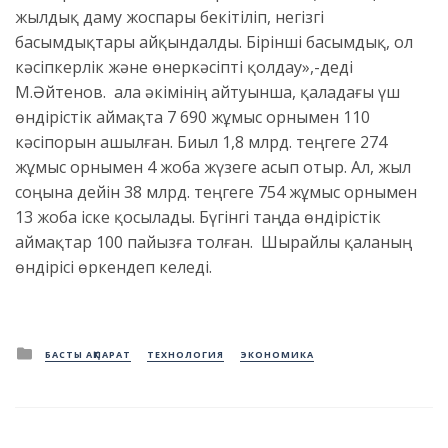
жылдық даму жоспары бекітіліп, негізгі
басымдықтары айқындалды. Бірінші басымдық, ол
кәсіпкерлік және өнеркәсіпті қолдау»,-деді
М.Әйтенов. Қала әкімінің айтуынша, қаладағы үш
өндірістік аймақта 7 690 жұмыс орнымен 110
кәсіпорын ашылған. Биыл 1,8 млрд. теңгеге 274
жұмыс орнымен 4 жоба жүзеге асып отыр. Ал, жыл
соңына дейін 38 млрд. теңгеге 754 жұмыс орнымен
13 жоба іске қосылады. Бүгінгі таңда өндірістік
аймақтар 100 пайызға толған. Шырайлы қаланың
өндірісі өркендеп келеді.
Posted
БАСТЫ АҚПАРАТ
ТЕХНОЛОГИЯ
ЭКОНОМИКА
in