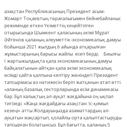
Қазақстан Республикасының Президент Қасым-
Жомарт Тоқаевтың төрағалығымен бейнебайланыс
режимінде өткен Үкіметтің кеңейтілген
отырысында Шымкент қаласының әкімі Мұрат
Әйтенов қаланың әлеуметтік-экономикалық дамуы
бойынша 2021 жылдың 6 айында атқарылған
жұмыстарының барысы жайлы есеп берді. Биылғы
І жартыжылдықта қала экономикасының дамуы
байқалатынын айтқан қала әкімі экономикалық
өсімді қайта қалпына келтіру жөніндегі Президент
тапсырмасы өз нәтижесін беріп жатқанын атап өтті.
«Қаланың базалық секторларында өсім динамикасы
бар. Бұл халықтың әл-ауқат жағдайына оң ықпал
тигізеді. «Жаңа жағдайдағы Қазақстан: Іс-қимыл
кезеңі» атты Жолдауыңызда азаматтардың әл-
ауқатын жақсартып, қолайлы орта қалыптастыруды
тапсырған болатынсыз. Бұл бағытта, қаланың 5