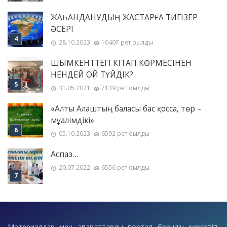
ЖАҺАНДАНУДЫҢ ЖАСТАРҒА ТИГІЗЕР
ӘСЕРІ
28.10.2023
10407 рет оқылды
ШЫМКЕНТТЕГІ КІТАП КӨРМЕСІНЕН
НЕНДЕЙ ОЙ ТҮЙДІК?
31.05.2021
7139 рет оқылды
«Алты Алаштың баласы бас қосса, төр –
мұғалімдікі»
05.10.2023
6592 рет оқылды
Аспаз…
20.07.2022
6556 рет оқылды
Материалдар мен ақпараттарды портал брендін көрсетіп,