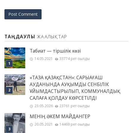
ТАҢДАУЛЫ
ЖАҢАЛЫҚТАР
Табиғат — тіршілік көзі
14.05.2021
33774 рет оқылды
«ТАЗА ҚАЗАҚСТАН»: САРЫАҒАШ
АУДАНЫНДА АУҚЫМДЫ СЕНБІЛІК
ҰЙЫМДАСТЫРЫЛЫП, КОММУНАЛДЫҚ
САЛАҒА ҚОЛДАУ КӨРСЕТІЛДІ
23.05.2026
23761 рет оқылды
МЕНІҢ ƏКЕМ МАЙДАНГЕР
20.05.2021
14469 рет оқылды