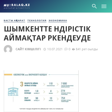
БАСТЫ АҚПАРАТ
ТЕХНОЛОГИЯ
ЭКОНОМИКА
ШЫМКЕНТТЕ ӨНДІРІСТІК
АЙМАҚТАР ӨРКЕНДЕУДЕ
САЙТ ӘКІМШІЛІГІ
10.07.2021
0
841 рет оқылды