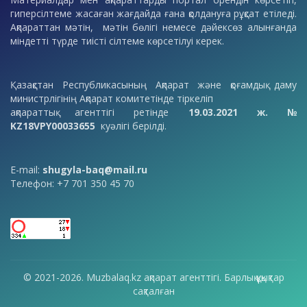
гиперсілтеме жасаған жағдайда ғана қолдануға рұқсат етіледі.
Ақпараттан мәтін, мәтін бөлігі немесе дәйексөз алынғанда
міндетті түрде тиісті сілтеме көрсетілуі керек.
Қазақстан Республикасының Ақпарат және қоғамдық даму
министрлігінің Ақпарат комитетінде тіркеліп
ақпараттық агенттігі ретінде
19.03.2021 ж. №
KZ18VPY00033655
куәлігі берілді.
E-mail:
shugyla-baq@mail.ru
Телефон: +7 701 350 45 70
© 2021-2026. Muzbalaq.kz ақпарат агенттігі. Барлық құқықтар
сақталған