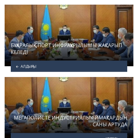
БҰҚАРАЛЫҚ СПОРТ ИНФРАҚҰРЫЛЫМЫ ЖАҚСАРЫП
КЕЛЕДІ
АЛДЫҢҒЫ
МЕГАПОЛИСТЕ ИНДУСТРИЯЛЫҚ АЙМАҚТАРДЫҢ
САНЫ АРТУДА