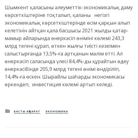
Шымкент қаласының әлеуметтік-экономикалық даму
көрсеткіштеріне тоқталып, қаланың негізгі
экономикалық көрсеткіштерінде өсім қарқын алып
келетінін айтқан қала басшысы 2021 жылдың қаңтар-
мамыр айларында өнеркәсіп өнімінің көлемі 243,3
млрд теңгені құрап, өткен жылғы тиісті кезеңімен
салыстырғанда 13,5%-ға артқанын мәлім етті. Ал
өнеркәсіп саласында үлесі 84,4%-ды құрайтын өңдеу
өнеркәсібінде 205,9 млрд теңгенің өнімі өндіріліп,
14,4%-ға өскен. Шырайлы шаһардың экономикасы
өркендеп, инвестиция көлемі артып келеді.
Posted
БАСТЫ АҚПАРАТ
ЭКОНОМИКА
in