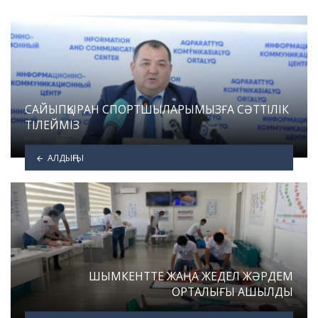
САЙЫПҚЫРАН СПОРТШЫЛАРЫМЫЗҒА СӘТТІЛІК
ТІЛЕЙМІЗ
АЛДЫҢҒЫ
ШЫМКЕНТТЕ ЖАҢА ЖЕДЕЛ ЖӘРДЕМ
ОРТАЛЫҒЫ АШЫЛДЫ