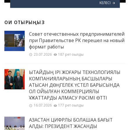
КЕЛЕСІ
ОҚИ ОТЫРЫҢЫЗ
Совет отечественных предпринимателей
при Правительстве РК перешел на новый
формат работы
23.07.2026
187 рет оқылды
ҚЫТАЙДЫҢ ІРІ ЖОҒАРЫ ТЕХНОЛОГИЯЛЫҚ
КОМПАНИЯЛАРЫНЫҢ БАСШЫЛАРЫ
ҚАТЫСҚАН ДӨҢГЕЛЕК ҮСТЕЛ БАРЫСЫНДА
ҚОЛ ҚОЙЫЛҒАН КОММЕРЦИЯЛЫҚ
ҚҰЖАТТАРДЫ АЛМАСУ РӘСІМІ ӨТТІ
16.07.2026
177 рет оқылды
ҚАЗАҚСТАН ЦИФРЛЫҚ БОЛАШАҚҚА БАҒЫТ
АЛДЫ: ПРЕЗИДЕНТ ЖАСАНДЫ