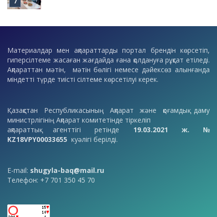
Материалдар мен ақпараттарды портал брендін көрсетіп,
гиперсілтеме жасаған жағдайда ғана қолдануға рұқсат етіледі.
Ақпараттан мәтін, мәтін бөлігі немесе дәйексөз алынғанда
міндетті түрде тиісті сілтеме көрсетілуі керек.
Қазақстан Республикасының Ақпарат және қоғамдық даму
министрлігінің Ақпарат комитетінде тіркеліп
ақпараттық агенттігі ретінде
19.03.2021 ж. №
KZ18VPY00033655
куәлігі берілді.
E-mail:
shugyla-baq@mail.ru
Телефон: +7 701 350 45 70