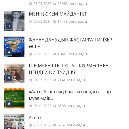
23.05.2026
23981 рет оқылды
МЕНІҢ ƏКЕМ МАЙДАНГЕР
20.05.2021
14473 рет оқылды
ЖАҺАНДАНУДЫҢ ЖАСТАРҒА ТИГІЗЕР
ӘСЕРІ
28.10.2023
10413 рет оқылды
ШЫМКЕНТТЕГІ КІТАП КӨРМЕСІНЕН
НЕНДЕЙ ОЙ ТҮЙДІК?
31.05.2021
7141 рет оқылды
«Алты Алаштың баласы бас қосса, төр –
мұғалімдікі»
05.10.2023
6598 рет оқылды
Аспаз…
20.07.2022
6562 рет оқылды