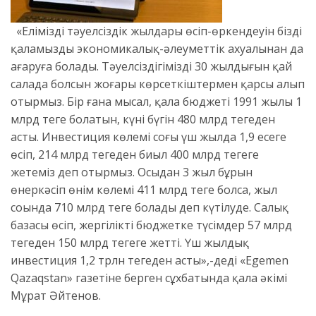
«Еліміздің тәуелсіздік жылдары өсіп-өркендеуін біздің
қаламыздың экономикалық-әлеуметтік ахуалынан да
аңғаруға болады. Тәуелсіздігіміздің 30 жылдығын қай
салада болсын жоғары көрсеткіштермен қарсы алып
отырмыз. Бір ғана мысал, қала бюджеті 1991 жылы 1
млрд теңге болатын, күні бүгін 480 млрд теңгеден
асты. Инвестиция көлемі соңғы үш жылда 1,9 есеге
өсіп, 214 млрд теңгеден биыл 400 млрд теңгеге
жетеміз деп отырмыз. Осыдан 3 жыл бұрын
өнеркәсіп өнім көлемі 411 млрд теңге болса, жыл
соңында 710 млрд теңге болады деп күтілуде. Салық
базасы өсіп, жергілікті бюджетке түсімдер 57 млрд
теңгеден 150 млрд теңгеге жетті. Үш жылдық
инвестиция 1,2 трлн теңгеден асты»,-деді «Egemen
Qazaqstan» газетіне берген сұхбатында қала әкімі
Мұрат Әйтенов.