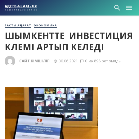
БАСТЫ АҚПАРАТ
ЭКОНОМИКА
ШЫМКЕНТТЕ ИНВЕСТИЦИЯ
КӨЛЕМІ АРТЫП КЕЛЕДІ
САЙТ ӘКІМШІЛІГІ
30.06.2021
0
898 рет оқылды