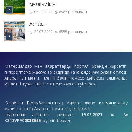
мұғалімдікі»
05.10.2023
6587 рет оқылды
Аспаз…
20.07.2022
6555 рет оқылды
Материалдар мен ақпараттарды портал брендін көрсетіп,
гиперсілтеме жасаған жағдайда ғана қолдануға рұқсат етіледі.
Ақпараттан мәтін, мәтін бөлігі немесе дәйексөз алынғанда
міндетті түрде тиісті сілтеме көрсетілуі керек.
Қазақстан Республикасының Ақпарат және қоғамдық даму
министрлігінің Ақпарат комитетінде тіркеліп
ақпараттық агенттігі ретінде
19.03.2021 ж. №
KZ18VPY00033655
куәлігі берілді.