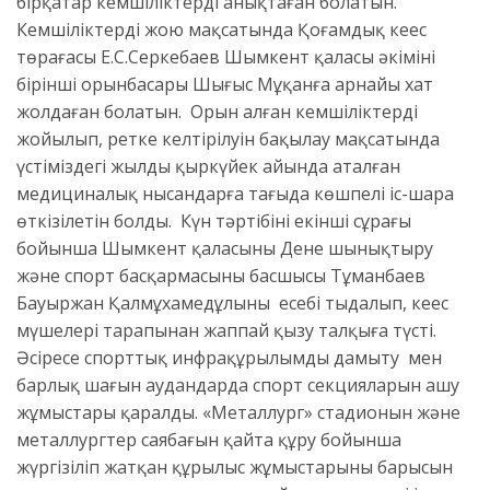
бірқатар кемшіліктерді анықтаған болатын.
Кемшіліктерді жою мақсатында Қоғамдық кеңес
төрағасы Е.С.Серкебаев Шымкент қаласы әкімінің
бірінші орынбасары Шыңғыс Мұқанға арнайы хат
жолдаған болатын. Орын алған кемшіліктердің
жойылып, ретке келтірілуін бақылау мақсатында
үстіміздегі жылдың қыркүйек айында аталған
медициналық нысандарға тағыда көшпелі іс-шара
өткізілетін болды. Күн тәртібінің екінші сұрағы
бойынша Шымкент қаласының Дене шынықтыру
және спорт басқармасының басшысы Тұманбаев
Бауыржан Қалмұхамедұлының есебі тыңдалып, кеңес
мүшелері тарапынан жаппай қызу талқыға түсті.
Әсіресе спорттық инфрақұрылымды дамыту мен
барлық шағын аудандарда спорт секцияларын ашу
жұмыстары қаралды. «Металлург» стадионын және
металлургтер саябағын қайта құру бойынша
жүргізіліп жатқан құрылыс жұмыстарының барысын