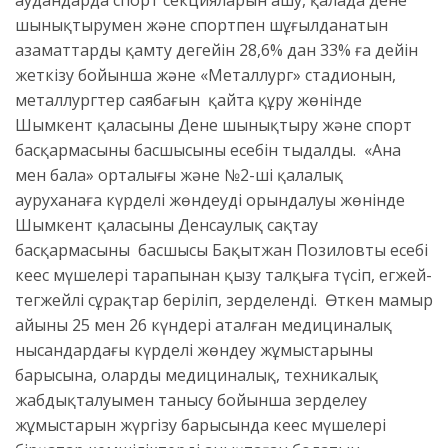
аудандарда спорт секцияларын ашу, қалада дене
шынықтырумен және спортпен шұғылданатын
азаматтарды қамту деңгейін 28,6% дан 33% ға дейін
жеткізу бойынша және «Металлург» стадионын,
металлургтер саябағын қайта құру жөнінде
Шымкент қаласының Дене шынықтыру және спорт
басқармасының басшысының есебін тыңдалды. «Ана
мен бала» орталығы және №2-ші қалалық
ауруханаға күрделі жөндеудің орындалуы жөнінде
Шымкент қаласының Денсаулық сақтау
басқармасының басшысы Бақытжан Позиловтың есебі
кеңес мүшелері тарапынан қызу талқыға түсіп, егжей-
тегжейлі сұрақтар беріліп, зерделенді. Өткен мамыр
айының 25 мен 26 күндері аталған медициналық
нысандардағы күрделі жөндеу жұмыстарының
барысына, олардың медициналық, техникалық
жабдықталуымен танысу бойынша зерделеу
жұмыстарын жүргізу барысында кеңес мүшелері