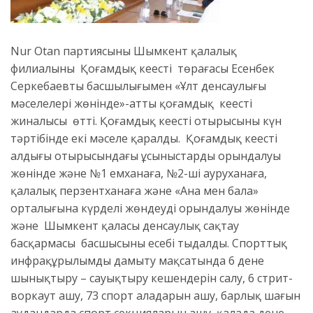
Nur Otan партиясының Шымкент қалалық
филиалының Қоғамдық кеңестің төрағасы Есенбек
Серкебаевтың басшылығымен «Ұлт денсаулығы
мәселелері жөнінде»-атты қоғамдық кеңестің
жиналысы өтті. Қоғамдық кеңестің отырысының күн
тәртібінде екі мәселе қаралды. Қоғамдық кеңестің
алдыңғы отырысындағы ұсыныстардың орындалуы
жөнінде және №1 емханаға, №2-ші ауруханаға,
қалалық перзентханаға және «Ана мен бала»
орталығына күрделі жөндеудің орындалуы жөнінде
және Шымкент қаласы денсаулық сақтау
басқармасы басшысының есебі тыңдалды. Спорттық
инфрақұрылымды дамыту мақсатында 6 дене
шынықтыру – сауықтыру кешендерін салу, 6 стрит-
воркаут ашу, 73 спорт алаңдарын ашу, барлық шағын