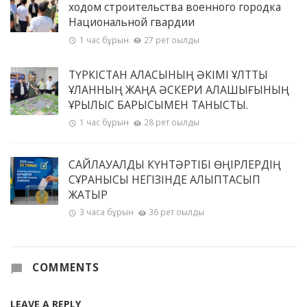
ходом строительства военного городка
Национальной гвардии
1 час бұрын
27 рет оқылды
ТҮРКІСТАН ҚАЛАСЫНЫҢ ӘКІМІ ҰЛТТЫҚ
ҰЛАННЫҢ ЖАҢА ӘСКЕРИ ҚАЛАШЫҒЫНЫҢ
ҚҰРЫЛЫС БАРЫСЫМЕН ТАНЫСТЫ.
1 час бұрын
28 рет оқылды
САЙЛАУАЛДЫ КҮНТӘРТІБІ ӨҢІРЛЕРДІҢ
СҰРАНЫСЫ НЕГІЗІНДЕ ҚАЛЫПТАСЫП
ЖАТЫР
3 часа бұрын
36 рет оқылды
COMMENTS
LEAVE A REPLY