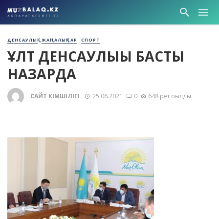
ДЕНСАУЛЫҚ
ЖАҢАЛЫҚТАР
СПОРТ
ҰЛТ ДЕНСАУЛЫҒЫ БАСТЫ
НАЗАРДА
САЙТ ӘКІМШІЛІГІ
25.06.2021
0
648 рет оқылды