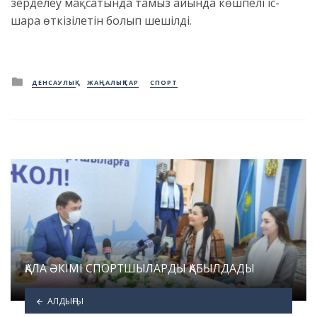
зерделеу мақсатында тамыз айында көшпелі іс-
шара өткізілетін болып шешілді.
Posted
ДЕНСАУЛЫҚ
ЖАҢАЛЫҚТАР
СПОРТ
in
ҚАЛА ӘКІМІ СПОРТШЫЛАРДЫ ҚАБЫЛДАДЫ
АЛДЫҢҒЫ