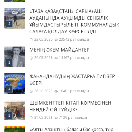
«ТАЗА ҚАЗАҚСТАН»: САРЫАҒАШ
АУДАНЫНДА АУҚЫМДЫ СЕНБІЛІК
ҰЙЫМДАСТЫРЫЛЫП, КОММУНАЛДЫҚ
САЛАҒА ҚОЛДАУ КӨРСЕТІЛДІ
23.05.2026
23542 рет оқылды
МЕНІҢ ƏКЕМ МАЙДАНГЕР
20.05.2021
14467 рет оқылды
ЖАҺАНДАНУДЫҢ ЖАСТАРҒА ТИГІЗЕР
ӘСЕРІ
28.10.2023
10401 рет оқылды
ШЫМКЕНТТЕГІ КІТАП КӨРМЕСІНЕН
НЕНДЕЙ ОЙ ТҮЙДІК?
31.05.2021
7139 рет оқылды
«Алты Алаштың баласы бас қосса, төр –