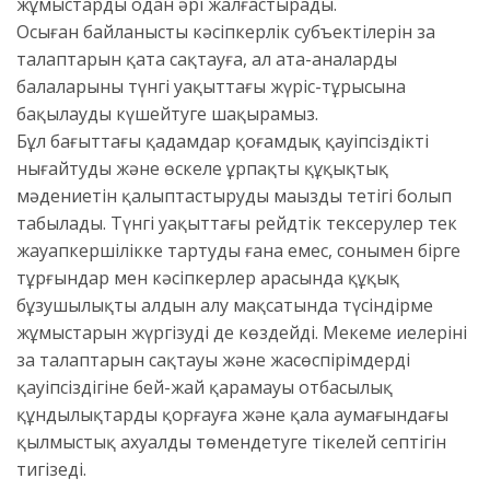
жұмыстарды одан әрі жалғастырады.
Осыған байланысты кәсіпкерлік субъектілерін заң
талаптарын қатаң сақтауға, ал ата-аналарды
балаларының түнгі уақыттағы жүріс-тұрысына
бақылауды күшейтуге шақырамыз.
Бұл бағыттағы қадамдар қоғамдық қауіпсіздікті
нығайтудың және өскелең ұрпақтың құқықтық
мәдениетін қалыптастырудың маңызды тетігі болып
табылады. Түнгі уақыттағы рейдтік тексерулер тек
жауапкершілікке тартуды ғана емес, сонымен бірге
тұрғындар мен кәсіпкерлер арасында құқық
бұзушылықтың алдын алу мақсатында түсіндірме
жұмыстарын жүргізуді де көздейді. Мекеме иелерінің
заң талаптарын сақтауы және жасөспірімдердің
қауіпсіздігіне бей-жай қарамауы отбасылық
құндылықтарды қорғауға және қала аумағындағы
қылмыстық ахуалды төмендетуге тікелей септігін
тигізеді.