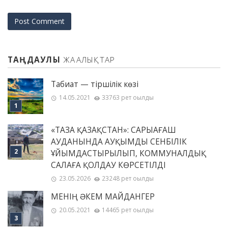
ТАҢДАУЛЫ
ЖАҢАЛЫҚТАР
Табиғат — тіршілік көзі
14.05.2021
33763 рет оқылды
«ТАЗА ҚАЗАҚСТАН»: САРЫАҒАШ
АУДАНЫНДА АУҚЫМДЫ СЕНБІЛІК
ҰЙЫМДАСТЫРЫЛЫП, КОММУНАЛДЫҚ
САЛАҒА ҚОЛДАУ КӨРСЕТІЛДІ
23.05.2026
23248 рет оқылды
МЕНІҢ ƏКЕМ МАЙДАНГЕР
20.05.2021
14465 рет оқылды