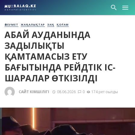
ӘЛЕУМЕТ
ЖАҢАЛЫҚТАР
ЗАҢ
ҚОҒАМ
АБАЙ АУДАНЫНДА
ЗАҢДЫЛЫҚТЫ
ҚАМТАМАСЫЗ ЕТУ
БАҒЫТЫНДА РЕЙДТІК ІС-
ШАРАЛАР ӨТКІЗІЛДІ
САЙТ ӘКІМШІЛІГІ
08.06.2026
0
174 рет оқылды