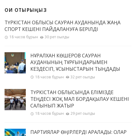
ОҚИ ОТЫРЫҢЫЗ
ТҮРКІСТАН ОБЛЫСЫ САУРАН АУДАНЫНДА ЖАҢА
СПОРТ КЕШЕНІ ПАЙДАЛАНУҒА БЕРІЛДІ
18 часов бұрын
30 рет оқылды
НҰРАЛХАН КӨШЕРОВ САУРАН
АУДАНЫНЫҢ ТҰРҒЫНДАРЫМЕН
КЕЗДЕСІП, ҰСЫНЫСТАРЫН ТЫҢДАДЫ
18 часов бұрын
32 рет оқылды
ТҮРКІСТАН ОБЛЫСЫНДА ЕЛІМІЗДЕ
ТЕҢДЕСІ ЖОҚ МАЛ БОРДАҚЫЛАУ КЕШЕНІ
САЛЫНЫП ЖАТЫР
18 часов бұрын
29 рет оқылды
ПАРТИЯЛАР ӨҢІРЛЕРДІ АРАЛАДЫ: ОЛАР