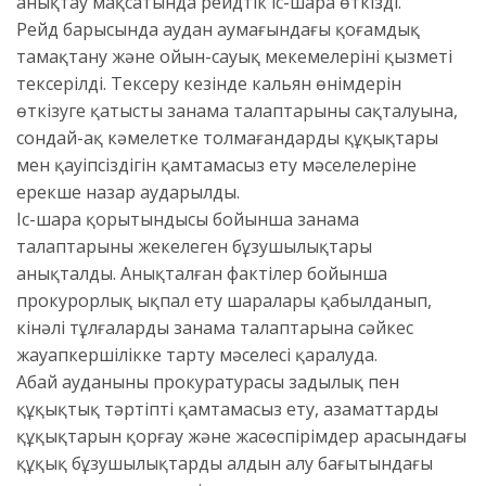
анықтау мақсатында рейдтік іс-шара өткізді.
Рейд барысында аудан аумағындағы қоғамдық
тамақтану және ойын-сауық мекемелерінің қызметі
тексерілді. Тексеру кезінде кальян өнімдерін
өткізуге қатысты заңнама талаптарының сақталуына,
сондай-ақ кәмелетке толмағандардың құқықтары
мен қауіпсіздігін қамтамасыз ету мәселелеріне
ерекше назар аударылды.
Іс-шара қорытындысы бойынша заңнама
талаптарының жекелеген бұзушылықтары
анықталды. Анықталған фактілер бойынша
прокурорлық ықпал ету шаралары қабылданып,
кінәлі тұлғаларды заңнама талаптарына сәйкес
жауапкершілікке тарту мәселесі қаралуда.
Абай ауданының прокуратурасы заңдылық пен
құқықтық тәртіпті қамтамасыз ету, азаматтардың
құқықтарын қорғау және жасөспірімдер арасындағы
құқық бұзушылықтардың алдын алу бағытындағы