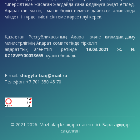
гиперсілтеме жасаған жағдайда ғана қолдануға рұқсат етіледі.
Ақпараттан мәтін, мәтін бөлігі немесе дәйексөз алынғанда
міндетті түрде тиісті сілтеме көрсетілуі керек.
Қазақстан Республикасының Ақпарат және қоғамдық даму
министрлігінің Ақпарат комитетінде тіркеліп
ақпараттық агенттігі ретінде
19.03.2021 ж. №
KZ18VPY00033655
куәлігі берілді.
E-mail:
shugyla-baq@mail.ru
Телефон: +7 701 350 45 70
© 2021-2026. Muzbalaq.kz ақпарат агенттігі. Барлық құқықтар
сақталған