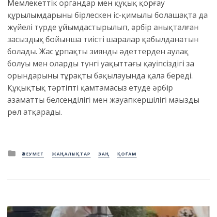
Мемлекеттік органдар мен құқық қорғау
құрылымдарының бірлескен іс-қимылы болашақта да
жүйелі түрде ұйымдастырылып, әрбір анықталған
заңсыздық бойынша тиісті шаралар қабылданатын
болады. Жас ұрпақтың зиянды әдеттерден аулақ
болуы мен олардың түнгі уақыттағы қауіпсіздігі заң
орындарының тұрақты бақылауында қала береді.
Құқықтық тәртіпті қамтамасыз етуде әрбір
азаматтың белсенділігі мен жауапкершілігі маңызды
рөл атқарады.
Posted
ӘЛЕУМЕТ
ЖАҢАЛЫҚТАР
ЗАҢ
ҚОҒАМ
in