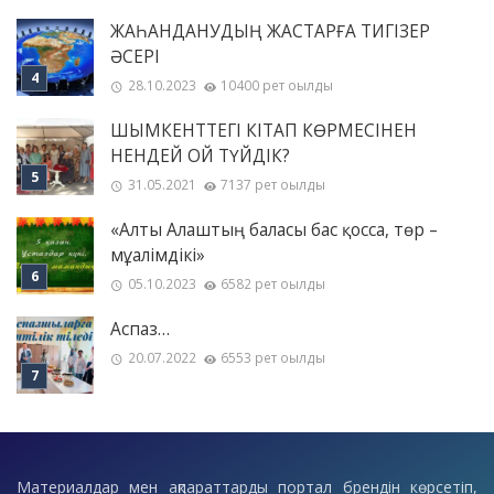
ЖАҺАНДАНУДЫҢ ЖАСТАРҒА ТИГІЗЕР
ӘСЕРІ
28.10.2023
10400 рет оқылды
ШЫМКЕНТТЕГІ КІТАП КӨРМЕСІНЕН
НЕНДЕЙ ОЙ ТҮЙДІК?
31.05.2021
7137 рет оқылды
«Алты Алаштың баласы бас қосса, төр –
мұғалімдікі»
05.10.2023
6582 рет оқылды
Аспаз…
20.07.2022
6553 рет оқылды
Материалдар мен ақпараттарды портал брендін көрсетіп,