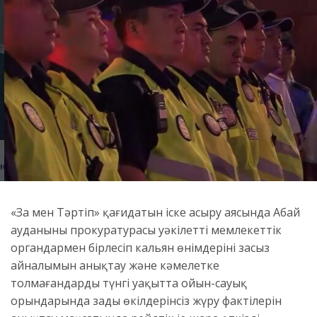
«Заң мен Тәртіп» қағидатын іске асыру аясында Абай
ауданының прокуратурасы уәкілетті мемлекеттік
органдармен бірлесіп кальян өнімдерінің заңсыз
айналымын анықтау және кәмелетке
толмағандардың түнгі уақытта ойын-сауық
орындарында заңды өкілдерінсіз жүру фактілерін