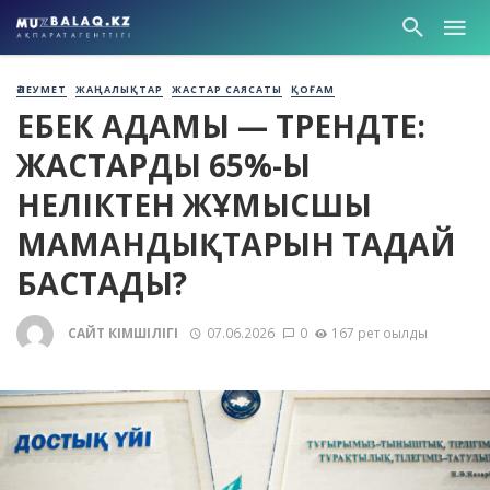
ӘЛЕУМЕТ
ЖАҢАЛЫҚТАР
ЖАСТАР САЯСАТЫ
ҚОҒАМ
ЕҢБЕК АДАМЫ — ТРЕНДТЕ:
ЖАСТАРДЫҢ 65%-Ы
НЕЛІКТЕН ЖҰМЫСШЫ
МАМАНДЫҚТАРЫН ТАҢДАЙ
БАСТАДЫ?
САЙТ ӘКІМШІЛІГІ
07.06.2026
0
167 рет оқылды