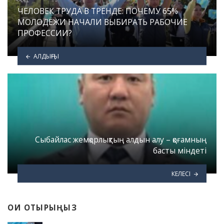
ЧЕЛОВЕК ТРУДА В ТРЕНДЕ: ПОЧЕМУ 65%
МОЛОДЁЖИ НАЧАЛИ ВЫБИРАТЬ РАБОЧИЕ
ПРОФЕССИИ?
АЛДЫҢҒЫ
Сыбайлас жемқорлықтың алдын алу – қоғамның
басты міндеті
КЕЛЕСІ
ОҚИ ОТЫРЫҢЫЗ