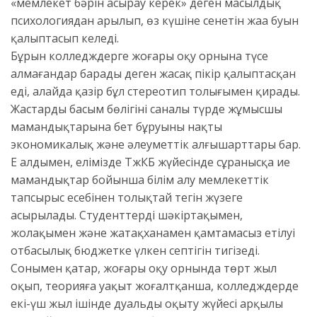
«мемлекет бәрін асырау керек» деген масылдық
психологиядан арылып, өз күшіне сенетін жаңа буын
қалыптасып келеді.
Бұрын колледждерге жоғары оқу орнына түсе
алмағандар барады деген жаңсақ пікір қалыптасқан
еді, алайда қазір бұл стереотип толығымен қирады.
Жастардың басым бөлігінің саналы түрде жұмысшы
мамандықтарына бет бұруының нақты
экономикалық және әлеуметтік алғышарттары бар.
Ең алдымен, елімізде ТжКБ жүйесінде сұранысқа ие
мамандықтар бойынша білім алу мемлекеттік
тапсырыс есебінен толықтай тегін жүзеге
асырылады. Студенттердің шәкіртақымен,
жолақымен және жатақханамен қамтамасыз етілуі
отбасылық бюджетке үлкен септігін тигізеді.
Сонымен қатар, жоғары оқу орнында төрт жыл
оқып, теорияға уақыт жоғалтқанша, колледждерде
екі-үш жыл ішінде дуальды оқыту жүйесі арқылы