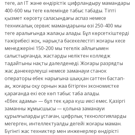
теңге, ал IT және өндірістік цифрландыру мамандары
400-600 мың теңге көлемінде табыс табады. Тіпті
қызмет көрсету саласындағы аспаз немесе
техникалық сервис мамандарының өзі 250-400 мың
теңге аралығында жалақы алады. Бұл көрсеткіштерді
тәжірибесі жоқ, нарықта бәсекелестігі жоғары кеңсе
менеджерінің 150-200 мың теңгелік айлығымен
салыстырғанда, жастардың неліктен колледж
таңдайтыны нақты дәлелденеді. Жоғары разрядты
жас дәнекерлеуші немесе заманауи станок
операторы еңбек нарығына шыққан сәттен бастап-
ақ, жоғары оқу орнын жаңа бітірген экономистке
қарағанда екі есе көп табыс таба алады.
«Еңбек адамы» — бұл тек қара күш иесі емес. Қазіргі
заманның жұмысшысы — қолына заманауи
құрылғыларды ұстаған, цифрлық технологияларды
меңгерген, интеллектуалды деңгейі жоғары маман.
Бүгінгі жас техниктер мен инженерлер өндірісті