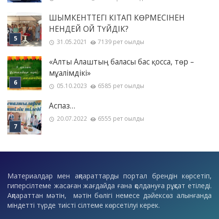
ШЫМКЕНТТЕГІ КІТАП КӨРМЕСІНЕН
НЕНДЕЙ ОЙ ТҮЙДІК?
31.05.2021
7139 рет оқылды
«Алты Алаштың баласы бас қосса, төр –
мұғалімдікі»
05.10.2023
6585 рет оқылды
Аспаз…
20.07.2022
6555 рет оқылды
Материалдар мен ақпараттарды портал брендін көрсетіп,
гиперсілтеме жасаған жағдайда ғана қолдануға рұқсат етіледі.
Ақпараттан мәтін, мәтін бөлігі немесе дәйексөз алынғанда
міндетті түрде тиісті сілтеме көрсетілуі керек.