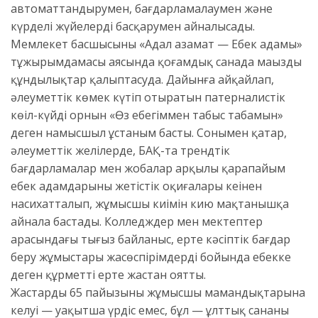
автоматтандырумен, бағдарламалаумен және
күрделі жүйелерді басқарумен айналысады.
Мемлекет басшысының «Адал азамат — Еңбек адамы»
тұжырымдамасы аясында қоғамдық санада маңызды
құндылықтар қалыптасуда. Дайынға айқайлап,
әлеуметтік көмек күтіп отыратын патерналистік
көңіл-күйдің орнын «Өз еңбегіммен табыс табамын»
деген намысшыл ұстаным басты. Сонымен қатар,
әлеуметтік желілерде, БАҚ-та трендтік
бағдарламалар мен жобалар арқылы қарапайым
еңбек адамдарының жетістік оқиғалары кеңінен
насихатталып, жұмысшы киімін кию мақтанышқа
айнала бастады. Колледждер мен мектептер
арасындағы тығыз байланыс, ерте кәсіптік бағдар
беру жұмыстары жасөспірімдердің бойында еңбекке
деген құрметті ерте жастан оятты.
Жастардың 65 пайызының жұмысшы мамандықтарына
келуі — уақытша үрдіс емес, бұл — ұлттық сананың