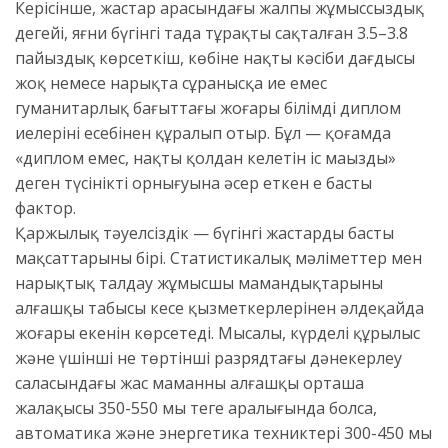
Керісінше, жастар арасындағы жалпы жұмыссыздық
деңгейі, яғни бүгінгі таңда тұрақты сақталған 3.5–3.8
пайыздық көрсеткіш, көбіне нақты кәсіби дағдысы
жоқ немесе нарықта сұранысқа ие емес
гуманитарлық бағыттағы жоғары білімді диплом
иелерінің есебінен құралып отыр. Бұл — қоғамда
«диплом емес, нақты қолдан келетін іс маңызды»
деген түсініктің орнығуына әсер еткен ең басты
фактор.
Қаржылық тәуелсіздік — бүгінгі жастардың басты
мақсаттарының бірі. Статистикалық мәліметтер мен
нарықтық талдау жұмысшы мамандықтарының
алғашқы табысы кеңсе қызметкерлерінен әлдеқайда
жоғары екенін көрсетеді. Мысалы, күрделі құрылыс
және үшінші не төртінші разрядтағы дәнекерлеу
саласындағы жас маманның алғашқы орташа
жалақысы 350-550 мың теңге аралығында болса,
автоматика және энергетика техниктері 300-450 мың