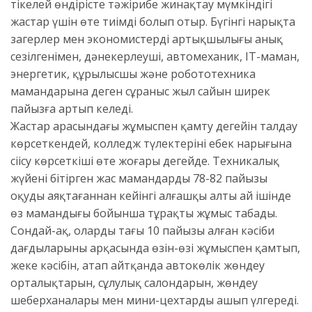
тікелей өндірісте тәжірибе жинақтау мүмкіндігі
жастар үшін өте тиімді болып отыр. Бүгінгі нарықта
заңгерлер мен экономистердің артықшылығы анық
сезілгенімен, дәнекерлеуші, автомеханик, IT-маман,
энергетик, құрылысшы және робототехника
мамандарына деген сұраныс жыл сайын ширек
пайызға артып келеді.
Жастар арасындағы жұмыспен қамту деңгейін талдау
көрсеткендей, колледж түлектерінің еңбек нарығына
сіңісу көрсеткіші өте жоғары деңгейде. Техникалық
жүйені бітірген жас мамандардың 78-82 пайызы
оқуды аяқтағаннан кейінгі алғашқы алты ай ішінде
өз мамандығы бойынша тұрақты жұмыс табады.
Сондай-ақ, олардың тағы 10 пайызы алған кәсіби
дағдыларының арқасында өзін-өзі жұмыспен қамтып,
жеке кәсібін, атап айтқанда автокөлік жөндеу
орталықтарын, сұлулық салондарын, жөндеу
шеберханалары мен мини-цехтарды ашып үлгереді.