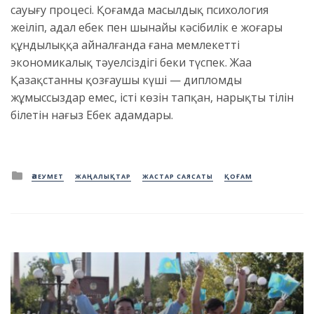
сауығу процесі. Қоғамда масылдық психология
жеңіліп, адал еңбек пен шынайы кәсібилік ең жоғары
құндылыққа айналғанда ғана мемлекеттің
экономикалық тәуелсіздігі беки түспек. Жаңа
Қазақстанның қозғаушы күші — дипломды
жұмыссыздар емес, істің көзін тапқан, нарықтың тілін
білетін нағыз Еңбек адамдары.
Posted
ӘЛЕУМЕТ
ЖАҢАЛЫҚТАР
ЖАСТАР САЯСАТЫ
ҚОҒАМ
in