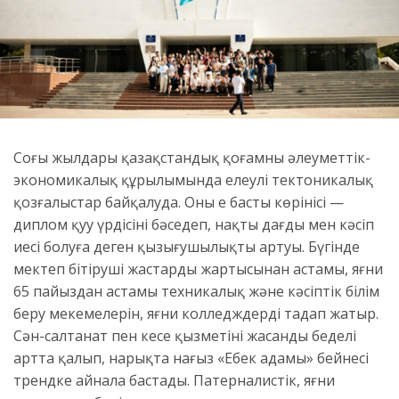
Соңғы жылдары қазақстандық қоғамның әлеуметтік-
экономикалық құрылымында елеулі тектоникалық
қозғалыстар байқалуда. Оның ең басты көрінісі —
диплом қуу үрдісінің бәсеңдеп, нақты дағды мен кәсіп
иесі болуға деген қызығушылықтың артуы. Бүгінде
мектеп бітіруші жастардың жартысынан астамы, яғни
65 пайыздан астамы техникалық және кәсіптік білім
беру мекемелерін, яғни колледждерді таңдап жатыр.
Сән-салтанат пен кеңсе қызметінің жасанды беделі
артта қалып, нарықта нағыз «Еңбек адамы» бейнесі
трендке айнала бастады. Патерналистік, яғни