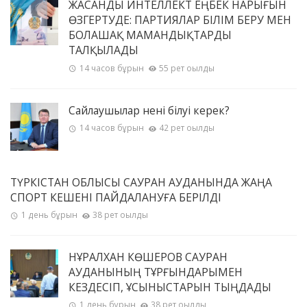
ЖАСАНДЫ ИНТЕЛЛЕКТ ЕҢБЕК НАРЫҒЫН
ӨЗГЕРТУДЕ: ПАРТИЯЛАР БІЛІМ БЕРУ МЕН
БОЛАШАҚ МАМАНДЫҚТАРДЫ
ТАЛҚЫЛАДЫ
14 часов бұрын
55 рет оқылды
Сайлаушылар нені білуі керек?
14 часов бұрын
42 рет оқылды
ТҮРКІСТАН ОБЛЫСЫ САУРАН АУДАНЫНДА ЖАҢА
СПОРТ КЕШЕНІ ПАЙДАЛАНУҒА БЕРІЛДІ
1 день бұрын
38 рет оқылды
НҰРАЛХАН КӨШЕРОВ САУРАН
АУДАНЫНЫҢ ТҰРҒЫНДАРЫМЕН
КЕЗДЕСІП, ҰСЫНЫСТАРЫН ТЫҢДАДЫ
1 день бұрын
38 рет оқылды