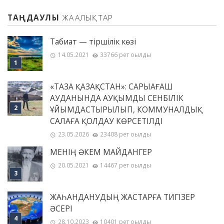
ТАҢДАУЛЫ
ЖАҢАЛЫҚТАР
Табиғат — тіршілік көзі
14.05.2021
33766 рет оқылды
«ТАЗА ҚАЗАҚСТАН»: САРЫАҒАШ
АУДАНЫНДА АУҚЫМДЫ СЕНБІЛІК
ҰЙЫМДАСТЫРЫЛЫП, КОММУНАЛДЫҚ
САЛАҒА ҚОЛДАУ КӨРСЕТІЛДІ
23.05.2026
23408 рет оқылды
МЕНІҢ ƏКЕМ МАЙДАНГЕР
20.05.2021
14467 рет оқылды
ЖАҺАНДАНУДЫҢ ЖАСТАРҒА ТИГІЗЕР
ӘСЕРІ
28.10.2023
10401 рет оқылды