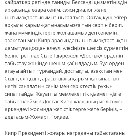
қайраткер ретінде таниды. Белсенді қызметіңіздің
арқасында өзара сенім, саяси диалог және
ынтымақтастығымыз нығая түсті. Ортақ күш-жігер
арқылы қарым-қатынасымызға тың серпін беріп,
жаңа мүмкіндіктерге жол ашамыз деп сенемін.
Қазақстан мен Кипр арасындағы ынтымақтастықты
дамытуға қосқан елеулі үлесіңізге шексіз құрметтің
белгісі ретінде Сізге І дәрежелі «Достық» орденін
табыстау жөнінде шешім қабылдадым. Бұл орден
атауы айтып тұрғандай, достықты, Қазақстан мен
Сіздің еліңіздің арасындағы қарым-қатынастың
негізі саналатын сенім мен серіктестік рухын
сипаттайды. Жауапты мемлекеттік қызметіңізге
табыс тілеймін! Достас Кипр халқының игілігі мен
өркендеуі жолында жетістіктерге жете беріңіз, –
деді Қасым-Жомарт Тоқаев.
Кипр Президенті жоғары награданы табыстағаны