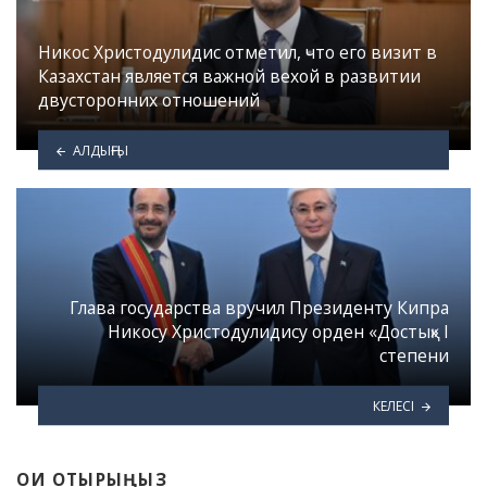
Никос Христодулидис отметил, что его визит в
Казахстан является важной вехой в развитии
двусторонних отношений
АЛДЫҢҒЫ
Глава государства вручил Президенту Кипра
Никосу Христодулидису орден «Достық» I
степени
КЕЛЕСІ
ОҚИ ОТЫРЫҢЫЗ