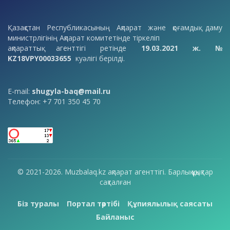
Қазақстан Республикасының Ақпарат және қоғамдық даму
министрлігінің Ақпарат комитетінде тіркеліп
ақпараттық агенттігі ретінде
19.03.2021 ж. №
KZ18VPY00033655
куәлігі берілді.
E-mail:
shugyla-baq@mail.ru
Телефон: +7 701 350 45 70
© 2021-2026. Muzbalaq.kz ақпарат агенттігі. Барлық құқықтар
сақталған
Біз туралы
Портал тәртібі
Құпиялылық саясаты
Байланыс