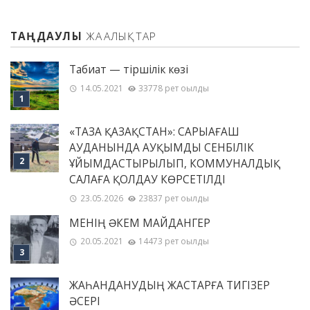
ТАҢДАУЛЫ
ЖАҢАЛЫҚТАР
Табиғат — тіршілік көзі
14.05.2021
33778 рет оқылды
«ТАЗА ҚАЗАҚСТАН»: САРЫАҒАШ
АУДАНЫНДА АУҚЫМДЫ СЕНБІЛІК
ҰЙЫМДАСТЫРЫЛЫП, КОММУНАЛДЫҚ
САЛАҒА ҚОЛДАУ КӨРСЕТІЛДІ
23.05.2026
23837 рет оқылды
МЕНІҢ ƏКЕМ МАЙДАНГЕР
20.05.2021
14473 рет оқылды
ЖАҺАНДАНУДЫҢ ЖАСТАРҒА ТИГІЗЕР
ӘСЕРІ