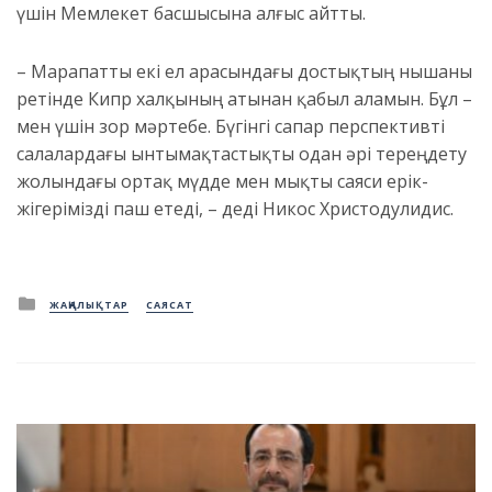
үшін Мемлекет басшысына алғыс айтты.
– Марапатты екі ел арасындағы достықтың нышаны
ретінде Кипр халқының атынан қабыл аламын. Бұл –
мен үшін зор мәртебе. Бүгінгі сапар перспективті
салалардағы ынтымақтастықты одан әрі тереңдету
жолындағы ортақ мүдде мен мықты саяси ерік-
жігерімізді паш етеді, – деді Никос Христодулидис.
Posted
ЖАҢАЛЫҚТАР
САЯСАТ
in