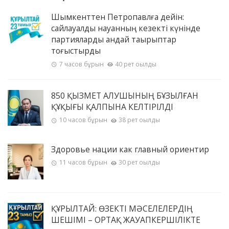
Шымкенттен Петропавлға дейін:
сайлауалды науқанның кезекті күнінде
партияларды қандай тақырыптар
тоғыстырды
7 часов бұрын
40 рет оқылды
850 ҚЫЗМЕТ АЛУШЫНЫҢ БҰЗЫЛҒАН
ҚҰҚЫҒЫ ҚАЛПЫНА КЕЛТІРІЛДІ
10 часов бұрын
38 рет оқылды
Здоровье нации как главный ориентир
11 часов бұрын
30 рет оқылды
ҚҰРЫЛТАЙ: ӨЗЕКТІ МӘСЕЛЕЛЕРДІҢ
ШЕШІМІ – ОРТАҚ ЖАУАПКЕРШІЛІКТЕ