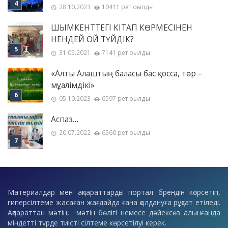
28.10.2023
10411 рет оқылды
ШЫМКЕНТТЕГІ КІТАП КӨРМЕСІНЕН
НЕНДЕЙ ОЙ ТҮЙДІК?
31.05.2021
7141 рет оқылды
«Алты Алаштың баласы бас қосса, төр –
мұғалімдікі»
05.10.2023
6597 рет оқылды
Аспаз…
20.07.2022
6560 рет оқылды
Материалдар мен ақпараттарды портал брендін көрсетіп,
гиперсілтеме жасаған жағдайда ғана қолдануға рұқсат етіледі.
Ақпараттан мәтін, мәтін бөлігі немесе дәйексөз алынғанда
міндетті түрде тиісті сілтеме көрсетілуі керек.