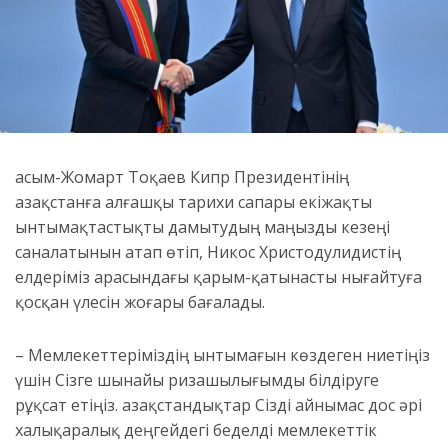
Қасым-Жомарт Тоқаев Кипр Президентінің
Қазақстанға алғашқы тарихи сапары екіжақты
ынтымақтастықты дамытудың маңызды кезеңі
саналатынын атап өтіп, Никос Христодулидистің
елдеріміз арасындағы қарым-қатынасты нығайтуға
қосқан үлесін жоғары бағалады.
– Мемлекеттеріміздің ынтымағын көздеген ниетіңіз
үшін Сізге шынайы ризашылығымды білдіруге
рұқсат етіңіз. Қазақстандықтар Сізді айнымас дос әрі
халықаралық деңгейдегі беделді мемлекеттік