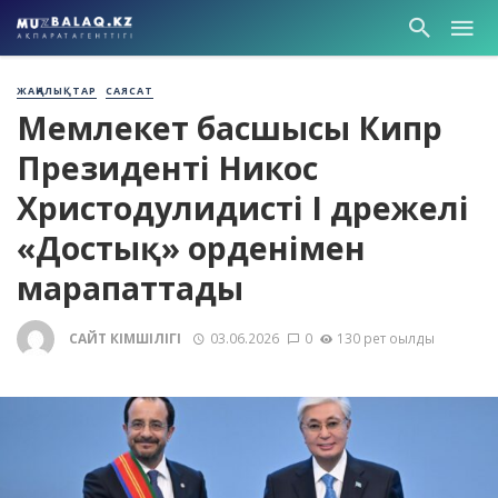
ЖАҢАЛЫҚТАР
САЯСАТ
Мемлекет басшысы Кипр
Президенті Никос
Христодулидисті І дәрежелі
«Достық» орденімен
марапаттады
САЙТ ӘКІМШІЛІГІ
03.06.2026
0
130 рет оқылды