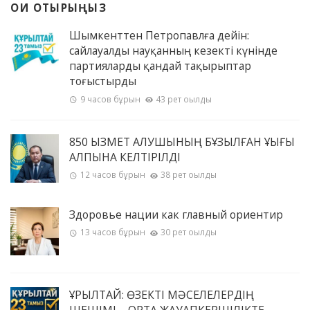
ОҚИ ОТЫРЫҢЫЗ
Шымкенттен Петропавлға дейін:
сайлауалды науқанның кезекті күнінде
партияларды қандай тақырыптар
тоғыстырды
9 часов бұрын
43 рет оқылды
850 ҚЫЗМЕТ АЛУШЫНЫҢ БҰЗЫЛҒАН ҚҰҚЫҒЫ
ҚАЛПЫНА КЕЛТІРІЛДІ
12 часов бұрын
38 рет оқылды
Здоровье нации как главный ориентир
13 часов бұрын
30 рет оқылды
ҚҰРЫЛТАЙ: ӨЗЕКТІ МӘСЕЛЕЛЕРДІҢ
ШЕШІМІ – ОРТАҚ ЖАУАПКЕРШІЛІКТЕ