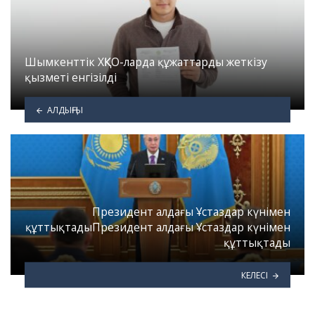
Шымкенттік ХҚКО-ларда құжаттарды жеткізу
қызметі енгізілді
АЛДЫҢҒЫ
Президент алдағы Ұстаздар күнімен
құттықтадыПрезидент алдағы Ұстаздар күнімен
құттықтады
КЕЛЕСІ