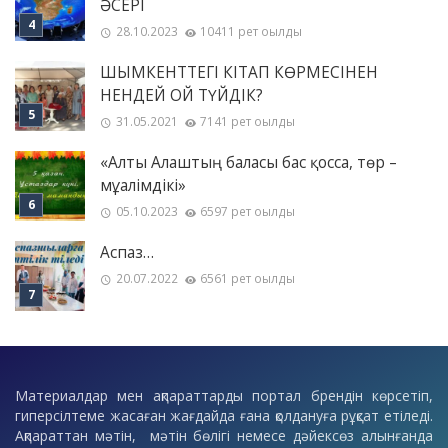
ӘСЕРІ
28.10.2023
10411 рет оқылды
ШЫМКЕНТТЕГІ КІТАП КӨРМЕСІНЕН
НЕНДЕЙ ОЙ ТҮЙДІК?
31.05.2021
7141 рет оқылды
«Алты Алаштың баласы бас қосса, төр –
мұғалімдікі»
05.10.2023
6597 рет оқылды
Аспаз…
20.07.2022
6561 рет оқылды
Материалдар мен ақпараттарды портал брендін көрсетіп,
гиперсілтеме жасаған жағдайда ғана қолдануға рұқсат етіледі.
Ақпараттан мәтін, мәтін бөлігі немесе дәйексөз алынғанда