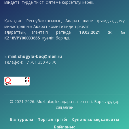
міндетті түрде тиісті сілтеме көрсетілуі керек.
Қазақстан Республикасының Ақпарат және қоғамдық даму
министрлігінің Ақпарат комитетінде тіркеліп
ақпараттық агенттігі ретінде
19.03.2021 ж. №
KZ18VPY00033655
куәлігі берілді.
E-mail:
shugyla-baq@mail.ru
Телефон: +7 701 350 45 70
© 2021-2026. Muzbalaq.kz ақпарат агенттігі. Барлық құқықтар
сақталған
Біз туралы
Портал тәртібі
Құпиялылық саясаты
Байланыс