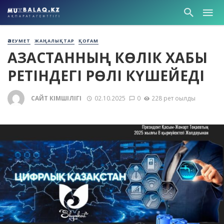
ӘЛЕУМЕТ
ЖАҢАЛЫҚТАР
ҚОҒАМ
ҚАЗАҚСТАННЫҢ КӨЛІК ХАБЫ
РЕТІНДЕГІ РӨЛІ КҮШЕЙЕДІ
САЙТ ӘКІМШІЛІГІ
02.10.2025
0
228 рет оқылды