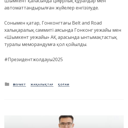
Шымкент қаласында цифрлық құралдар мен
автоматтандырылған жүйелер енгізілуде.
Сонымен қатар, Гонконгтағы Belt and Road
халықаралық саммиті аясында Гонконг әуежайы мен
«Шымкент әуежайы» АҚ арасында ынтымақтастық
туралы меморандумға қол қойылды.
#Президентжолдауы2025
Posted
ӘЛЕУМЕТ
ЖАҢАЛЫҚТАР
ҚОҒАМ
in