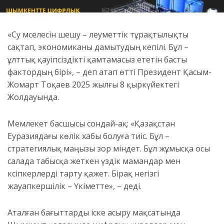
«Су мәселесін шешу – әлеуметтік тұрақтылықты
сақтап, экономиканы дамытудың кепілі. Бұл –
ұлттық қауіпсіздікті қамтамасыз ететін басты
фактордың бірі», – деп атап өтті Президент Қасым-
Жомарт Тоқаев 2025 жылғы 8 қыркүйектегі
Жолдауында.
Мемлекет басшысы сондай-ақ: «Қазақстан
Еуразиядағы көлік хабы болуға тиіс. Бұл –
стратегиялық маңызы зор міндет. Бұл жұмысқа осы
салада табысқа жеткен үздік мамандар мен
кәсіпкерлерді тарту қажет. Бірақ негізгі
жауапкершілік – Үкіметте», – деді.
Аталған бағыттарды іске асыру мақсатында