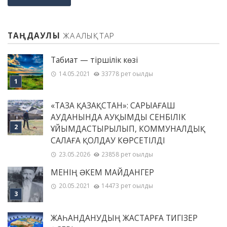
ТАҢДАУЛЫ
ЖАҢАЛЫҚТАР
Табиғат — тіршілік көзі
14.05.2021
33778 рет оқылды
«ТАЗА ҚАЗАҚСТАН»: САРЫАҒАШ
АУДАНЫНДА АУҚЫМДЫ СЕНБІЛІК
ҰЙЫМДАСТЫРЫЛЫП, КОММУНАЛДЫҚ
САЛАҒА ҚОЛДАУ КӨРСЕТІЛДІ
23.05.2026
23858 рет оқылды
МЕНІҢ ƏКЕМ МАЙДАНГЕР
20.05.2021
14473 рет оқылды
ЖАҺАНДАНУДЫҢ ЖАСТАРҒА ТИГІЗЕР