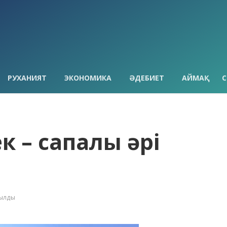
РУХАНИЯТ
ЭКОНОМИКА
ӘДЕБИЕТ
АЙМАҚ
С
к – сапалы әрі
қылды