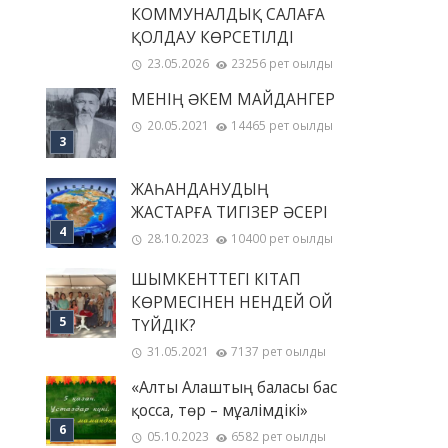
КОММУНАЛДЫҚ САЛАҒА
ҚОЛДАУ КӨРСЕТІЛДІ
23.05.2026
23256 рет оқылды
МЕНІҢ ƏКЕМ МАЙДАНГЕР
20.05.2021
14465 рет оқылды
ЖАҺАНДАНУДЫҢ
ЖАСТАРҒА ТИГІЗЕР ӘСЕРІ
28.10.2023
10400 рет оқылды
ШЫМКЕНТТЕГІ КІТАП
КӨРМЕСІНЕН НЕНДЕЙ ОЙ
ТҮЙДІК?
31.05.2021
7137 рет оқылды
«Алты Алаштың баласы бас
қосса, төр – мұғалімдікі»
05.10.2023
6582 рет оқылды