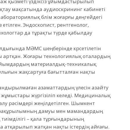
аж қызметі үздіксіз ұйымдастырылып
нықтау мақсатында аудиоскрининг кабинеті
лабораториялық бөлім жоғарғы деңгейдегі
етілген. Эндоскопист, рентгенолог,
ихологтар да тұрақты түрде қабылдау
дығында МӘМС шеңберінде көрсетілетін
ы артқан. Жоғары технологиялық оталардың
қ ұйымдардың материалдық-техникалық
улығын жақсартуға бағытталған нақты
тандырылмаған азаматтардың үлесін азайту
 жұмыстары жүргізіліп келеді. Медициналық
алу рәсімдері жеңілдетілген. Шымкент
рақұрылымның дамуы мен мамандардың
ің тиімділігі – қала тұрғындарының
 атқарылып жатқан нақты істердің айғағы.