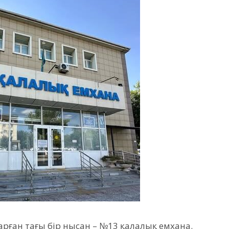
барған тағы бір нысан – №13 қалалық емхана.