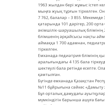
1963 жылдан бері жұмыс істеп кел
мыңға жуық тұрғын тіркелген. Оны
7 762, балалар – 3 855. Мекемед
қатарында 101 дәрігер, 200 орта
әкімшілік-шаруашылық бөлімінің 
бөлімшенің әрқайсысы нақты айма
аймаққа 1 700 адамнан, педиатр
тіркелген.
Емханада педиатрия бөлімінің қыз
аралығындағы 4 135 бала тіркеуде
шектеулі бала ретінде есепте. 
қамтылған.
Бүгінде емханада Қазақстан Респ
№11 бұйрығына сәйкес «Дамыту ж
Бұл орталық дамудағы ауытқула
мүмкіндігін барынша ашуға бағы