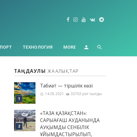
ПОРТ
ТЕХНОЛОГИЯ
MORE
ТАҢДАУЛЫ
ЖАҢАЛЫҚТАР
Табиғат — тіршілік көзі
14.05.2021
33763 рет оқылды
«ТАЗА ҚАЗАҚСТАН»:
САРЫАҒАШ АУДАНЫНДА
АУҚЫМДЫ СЕНБІЛІК
ҰЙЫМДАСТЫРЫЛЫП,