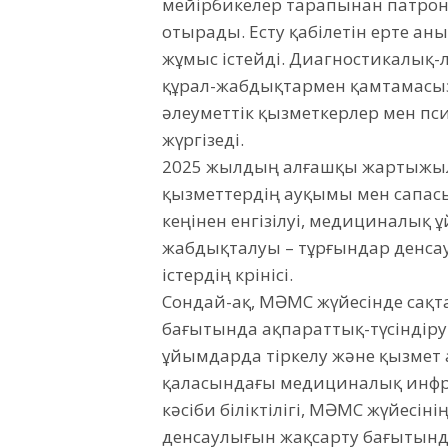
мейірбикелер тарапынан патрон
отырады. Есту қабілетін ерте а
жұмыс істейді. Диагностикалық-
құрал-жабдықтармен қамтамасыз 
әлеуметтік қызметкерлер мен пс
жүргізеді.
2025 жылдың алғашқы жартыжыл
қызметтердің ауқымы мен сапас
кеңінен енгізілуі, медициналы
жабдықталуы – тұрғындар денса
істердің көрінісі.
Сондай-ақ, МӘМС жүйесінде сақ
бағытында ақпараттық-түсіндіру
ұйымдарда тіркелу және қызмет 
қаласындағы медициналық инф
кәсіби біліктілігі, МӘМС жүйесін
денсаулығын жақсарту бағытында