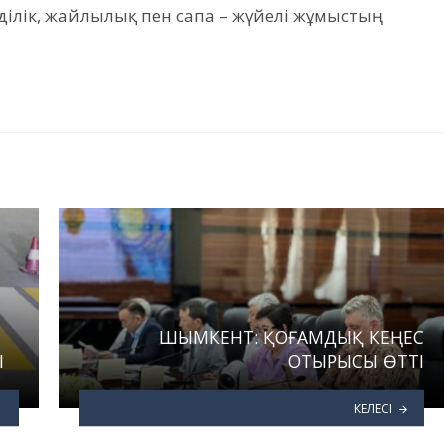
ілік, жайлылық пен сапа – жүйелі жұмыстың
ШЫМКЕНТ: ҚОҒАМДЫҚ КЕҢЕС
І
ОТЫРЫСЫ ӨТТІ
КЕЛЕСІ