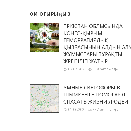
ОҚИ ОТЫРЫҢЫЗ
ТҮРКІСТАН ОБЛЫСЫНДА
КОНГО-ҚЫРЫМ
ГЕМОРРАГИЯЛЫҚ
ҚЫЗБАСЫНЫҢ АЛДЫН АЛ
ЖҰМЫСТАРЫ ТҰРАҚТЫ
ЖҮРГІЗІЛІП ЖАТЫР
03.07.2026
158 рет оқылды
УМНЫЕ СВЕТОФОРЫ В
ШЫМКЕНТЕ ПОМОГАЮТ
СПАСАТЬ ЖИЗНИ ЛЮДЕЙ
01.06.2026
347 рет оқылды