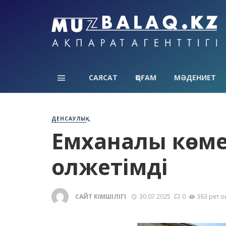
САЯСАТ
ҚОҒАМ
МӘДЕНИЕТ
ДЕНСАУЛЫҚ
Емханалық көме
қолжетімді
САЙТ ӘКІМШІЛІГІ
30.07.2025
0
363 рет о