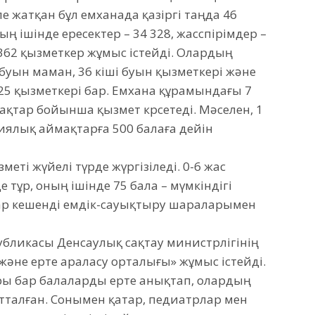
е жатқан бұл емханада қазіргі таңда 46
ң ішінде ересектер – 34 328, жасөспірімдер –
е 362 қызметкер жұмыс істейді. Олардың
 буын маман, 36 кіші буын қызметкері және
25 қызметкері бар. Емхана құрамындағы 7
қтар бойынша қызмет көрсетеді. Мәселен, 1
иялық аймақтарға 500 балаға дейін
меті жүйелі түрде жүргізіледі. 0-6 жас
 тұр, оның ішінде 75 бала – мүмкіндігі
Олар кешенді емдік-сауықтыру шараларымен
убликасы Денсаулық сақтау министрлігінің
әне ерте араласу орталығы» жұмыс істейді.
ры бар балаларды ерте анықтап, олардың
тталған. Сонымен қатар, педиатрлар мен