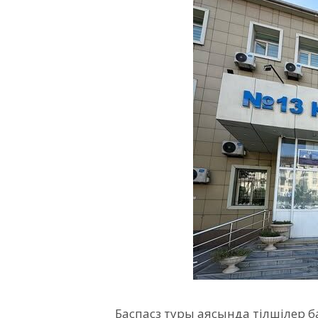
Баспасөз туры аясында тілшілер 