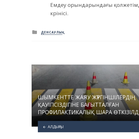
Емдеу орындарындағы қолжетімд
көрінісі.
Posted
ДЕНСАУЛЫҚ
in
ШЫМКЕНТТЕ ЖАЯУ ЖҮРГІНШІЛЕРДІҢ
ҚАУІПСІЗДІГІНЕ БАҒЫТТАЛҒАН
ПРОФИЛАКТИКАЛЫҚ ШАРА ӨТКІЗІЛД
АЛДЫҢҒЫ