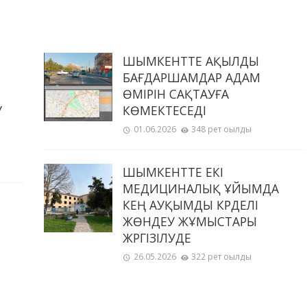
ШЫМКЕНТТЕ АҚЫЛДЫ
БАҒДАРШАМДАР АДАМ
ӨМІРІН САҚТАУҒА
У
КӨМЕКТЕСЕДІ
01.06.2026
348 рет оқылды
ШЫМКЕНТТЕ ЕКІ
МЕДИЦИНАЛЫҚ ҰЙЫМДА
КЕҢ АУҚЫМДЫ КҮРДЕЛІ
ЖӨНДЕУ ЖҰМЫСТАРЫ
ЖҮРГІЗІЛУДЕ
26.05.2026
322 рет оқылды