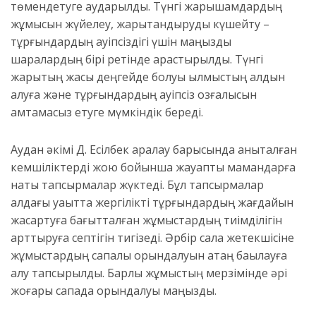
төмендетуге аударылды. Түнгі жарықшамдардың
жұмысын жүйелеу, жарықтандыруды күшейту –
тұрғындардың қауіпсіздігі үшін маңызды
шаралардың бірі ретінде қарастырылды. Түнгі
жарықтың жақсы деңгейде болуы қылмыстың алдын
алуға және тұрғындардың қауіпсіз қозғалысын
қамтамасыз етуге мүмкіндік береді.
Аудан әкімі Д. Есілбек аралау барысында анықталған
кемшіліктерді жою бойынша жауапты мамандарға
нақты тапсырмалар жүктеді. Бұл тапсырмалар
алдағы уақытта жергілікті тұрғындардың жағдайын
жақсартуға бағытталған жұмыстардың тиімділігін
арттыруға септігін тигізеді. Әрбір сала жетекшісіне
жұмыстардың сапалы орындалуын қатаң бақылауға
алу тапсырылды. Барлық жұмыстың мерзімінде әрі
жоғары сапада орындалуы маңызды.