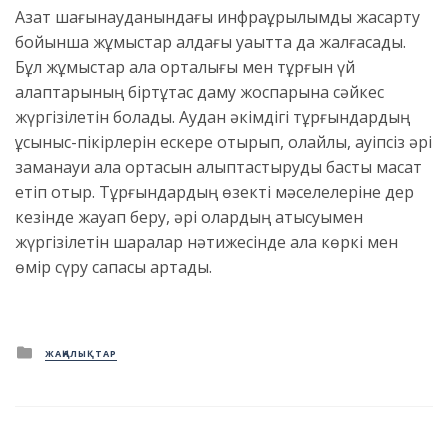
Азат шағынауданындағы инфрақұрылымды жақсарту
бойынша жұмыстар алдағы уақытта да жалғасады.
Бұл жұмыстар қала орталығы мен тұрғын үй
алаптарының біртұтас даму жоспарына сәйкес
жүргізілетін болады. Аудан әкімдігі тұрғындардың
ұсыныс-пікірлерін ескере отырып, қолайлы, қауіпсіз әрі
заманауи қала ортасын қалыптастыруды басты мақсат
етіп отыр. Тұрғындардың өзекті мәселелеріне дер
кезінде жауап беру, әрі олардың қатысуымен
жүргізілетін шаралар нәтижесінде қала көркі мен
өмір сүру сапасы артады.
Posted
ЖАҢАЛЫҚТАР
in