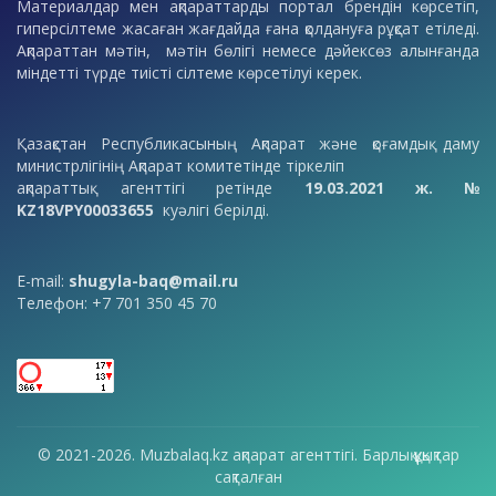
Материалдар мен ақпараттарды портал брендін көрсетіп,
гиперсілтеме жасаған жағдайда ғана қолдануға рұқсат етіледі.
Ақпараттан мәтін, мәтін бөлігі немесе дәйексөз алынғанда
міндетті түрде тиісті сілтеме көрсетілуі керек.
Қазақстан Республикасының Ақпарат және қоғамдық даму
министрлігінің Ақпарат комитетінде тіркеліп
ақпараттық агенттігі ретінде
19.03.2021 ж. №
KZ18VPY00033655
куәлігі берілді.
E-mail:
shugyla-baq@mail.ru
Телефон: +7 701 350 45 70
© 2021-2026. Muzbalaq.kz ақпарат агенттігі. Барлық құқықтар
сақталған