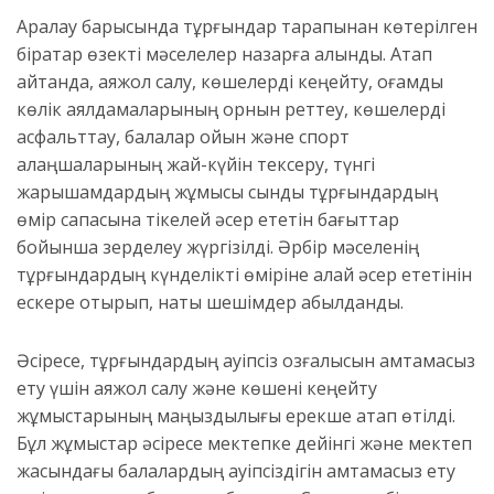
Аралау барысында тұрғындар тарапынан көтерілген
бірқатар өзекті мәселелер назарға алынды. Атап
айтқанда, аяқжол салу, көшелерді кеңейту, қоғамдық
көлік аялдамаларының орнын реттеу, көшелерді
асфальттау, балалар ойын және спорт
алаңшаларының жай-күйін тексеру, түнгі
жарықшамдардың жұмысы сынды тұрғындардың
өмір сапасына тікелей әсер ететін бағыттар
бойынша зерделеу жүргізілді. Әрбір мәселенің
тұрғындардың күнделікті өміріне қалай әсер ететінін
ескере отырып, нақты шешімдер қабылданды.
Әсіресе, тұрғындардың қауіпсіз қозғалысын қамтамасыз
ету үшін аяқжол салу және көшені кеңейту
жұмыстарының маңыздылығы ерекше атап өтілді.
Бұл жұмыстар әсіресе мектепке дейінгі және мектеп
жасындағы балалардың қауіпсіздігін қамтамасыз ету