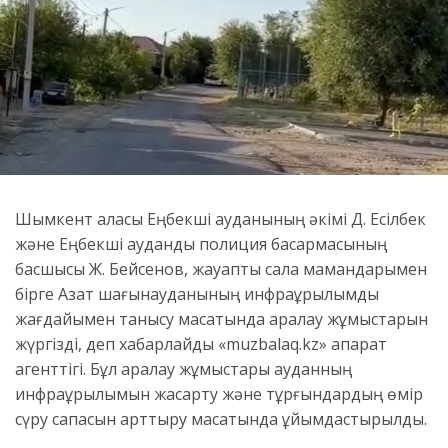
Шымкент қаласы Еңбекші ауданының әкімі Д. Есілбек
және Еңбекші аудандық полиция басқармасының
басшысы Ж. Бейсенов, жауапты сала мамандарымен
бірге Азат шағынауданының инфрақұрылымдық
жағдайымен танысу мақсатында аралау жұмыстарын
жүргізді, деп хабарлайды «muzbalaq.kz» ақпарат
агенттігі. Бұл аралау жұмыстары ауданның
инфрақұрылымын жақсарту және тұрғындардың өмір
сүру сапасын арттыру мақсатында ұйымдастырылды.