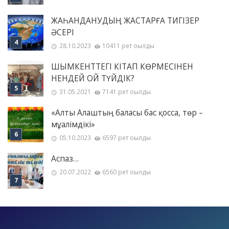
ЖАҺАНДАНУДЫҢ ЖАСТАРҒА ТИГІЗЕР
ӘСЕРІ
28.10.2023
10411 рет оқылды
ШЫМКЕНТТЕГІ КІТАП КӨРМЕСІНЕН
НЕНДЕЙ ОЙ ТҮЙДІК?
31.05.2021
7141 рет оқылды
«Алты Алаштың баласы бас қосса, төр –
мұғалімдікі»
05.10.2023
6597 рет оқылды
Аспаз…
20.07.2022
6560 рет оқылды