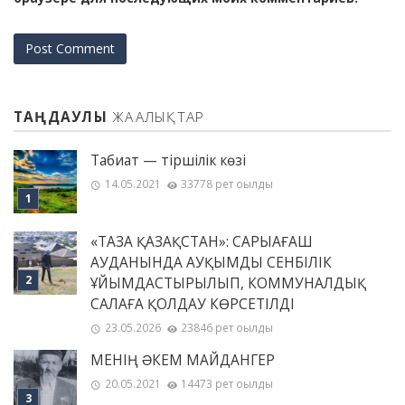
ТАҢДАУЛЫ
ЖАҢАЛЫҚТАР
Табиғат — тіршілік көзі
14.05.2021
33778 рет оқылды
«ТАЗА ҚАЗАҚСТАН»: САРЫАҒАШ
АУДАНЫНДА АУҚЫМДЫ СЕНБІЛІК
ҰЙЫМДАСТЫРЫЛЫП, КОММУНАЛДЫҚ
САЛАҒА ҚОЛДАУ КӨРСЕТІЛДІ
23.05.2026
23846 рет оқылды
МЕНІҢ ƏКЕМ МАЙДАНГЕР
20.05.2021
14473 рет оқылды