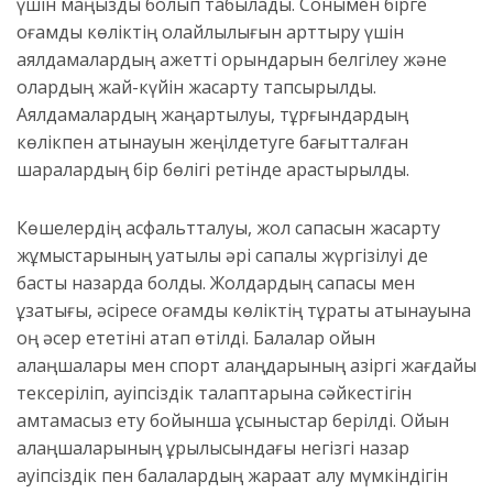
үшін маңызды болып табылады. Сонымен бірге
қоғамдық көліктің қолайлылығын арттыру үшін
аялдамалардың қажетті орындарын белгілеу және
олардың жай-күйін жақсарту тапсырылды.
Аялдамалардың жаңартылуы, тұрғындардың
көлікпен қатынауын жеңілдетуге бағытталған
шаралардың бір бөлігі ретінде қарастырылды.
Көшелердің асфальтталуы, жол сапасын жақсарту
жұмыстарының уақтылы әрі сапалы жүргізілуі де
басты назарда болды. Жолдардың сапасы мен
ұзақтығы, әсіресе қоғамдық көліктің тұрақты қатынауына
оң әсер ететіні атап өтілді. Балалар ойын
алаңшалары мен спорт алаңдарының қазіргі жағдайы
тексеріліп, қауіпсіздік талаптарына сәйкестігін
қамтамасыз ету бойынша ұсыныстар берілді. Ойын
алаңшаларының құрылысындағы негізгі назар
қауіпсіздік пен балалардың жарақат алу мүмкіндігін