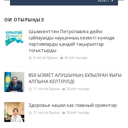
КЕЛЕСІ
ОҚИ ОТЫРЫҢЫЗ
Шымкенттен Петропавлға дейін:
сайлауалды науқанның кезекті күнінде
партияларды қандай тақырыптар
тоғыстырды
8 часов бұрын
42 рет оқылды
850 ҚЫЗМЕТ АЛУШЫНЫҢ БҰЗЫЛҒАН ҚҰҚЫҒЫ
ҚАЛПЫНА КЕЛТІРІЛДІ
11 часов бұрын
38 рет оқылды
Здоровье нации как главный ориентир
12 часов бұрын
30 рет оқылды