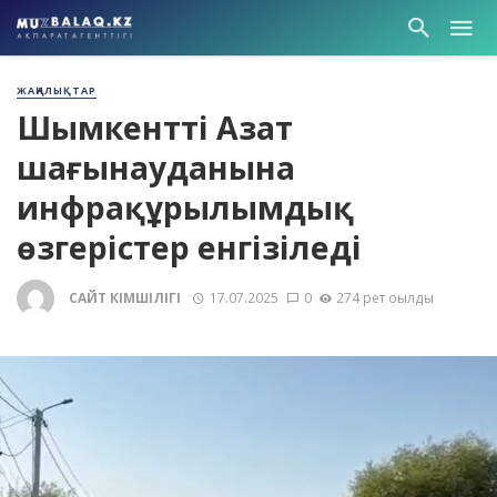
ЖАҢАЛЫҚТАР
Шымкенттің Азат
шағынауданына
инфрақұрылымдық
өзгерістер енгізіледі
САЙТ ӘКІМШІЛІГІ
17.07.2025
0
274 рет оқылды