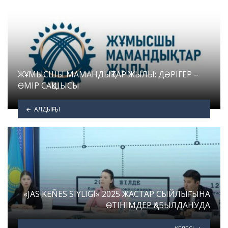
ЖҰМЫСШЫ МАМАНДЫҚТАР ЖЫЛЫ: ДӘРІГЕР –
ӨМІР САҚШЫСЫ
АЛДЫҢҒЫ
«JAS KEÑES SIYLIGI» 2025 ЖАСТАР СЫЙЛЫҒЫНА
ӨТІНІМДЕР ҚАБЫЛДАНУДА