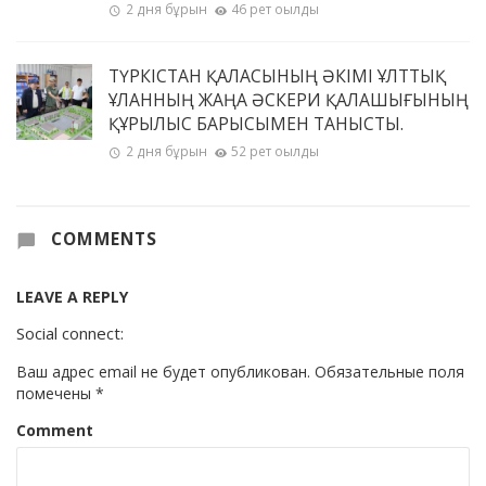
2 дня бұрын
46 рет оқылды
ТҮРКІСТАН ҚАЛАСЫНЫҢ ӘКІМІ ҰЛТТЫҚ
ҰЛАННЫҢ ЖАҢА ӘСКЕРИ ҚАЛАШЫҒЫНЫҢ
ҚҰРЫЛЫС БАРЫСЫМЕН ТАНЫСТЫ.
2 дня бұрын
52 рет оқылды
COMMENTS
LEAVE A REPLY
Social connect:
Ваш адрес email не будет опубликован.
Обязательные поля
помечены
*
Comment