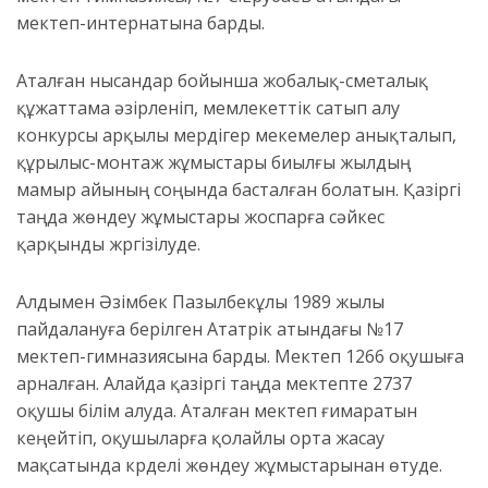
мектеп-интернатына барды.
Аталған нысандар бойынша жобалық-сметалық
құжаттама әзірленіп, мемлекеттік сатып алу
конкурсы арқылы мердігер мекемелер анықталып,
құрылыс-монтаж жұмыстары биылғы жылдың
мамыр айының соңында басталған болатын. Қазіргі
таңда жөндеу жұмыстары жоспарға сәйкес
қарқынды жүргізілуде.
Алдымен Әзімбек Пазылбекұлы 1989 жылы
пайдалануға берілген Ататүрік атындағы №17
мектеп-гимназиясына барды. Мектеп 1266 оқушыға
арналған. Алайда қазіргі таңда мектепте 2737
оқушы білім алуда. Аталған мектеп ғимаратын
кеңейтіп, оқушыларға қолайлы орта жасау
мақсатында күрделі жөндеу жұмыстарынан өтуде.