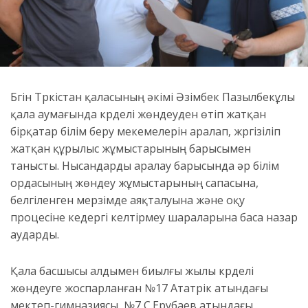
Бүгін Түркістан қаласының әкімі Әзімбек Пазылбекұлы
қала аумағында күрделі жөндеуден өтіп жатқан
бірқатар білім беру мекемелерін аралап, жүргізіліп
жатқан құрылыс жұмыстарының барысымен
танысты. Нысандарды аралау барысында әр білім
ордасының жөндеу жұмыстарының сапасына,
белгіленген мерзімде аяқталуына және оқу
процесіне кедергі келтірмеу шараларына баса назар
аударды.
Қала басшысы алдымен биылғы жылы күрделі
жөндеуге жоспарланған №17 Ататүрік атындағы
мектеп-гимназиясы, №7 С.Ерубаев атындағы