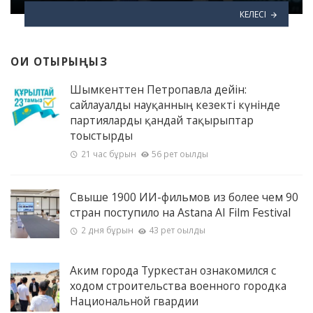
КЕЛЕСІ
ОҚИ ОТЫРЫҢЫЗ
Шымкенттен Петропавлға дейін:
сайлауалды науқанның кезекті күнінде
партияларды қандай тақырыптар
тоғыстырды
21 час бұрын
56 рет оқылды
Свыше 1900 ИИ-фильмов из более чем 90
стран поступило на Astana AI Film Festival
2 дня бұрын
43 рет оқылды
Аким города Туркестан ознакомился с
ходом строительства военного городка
Национальной гвардии