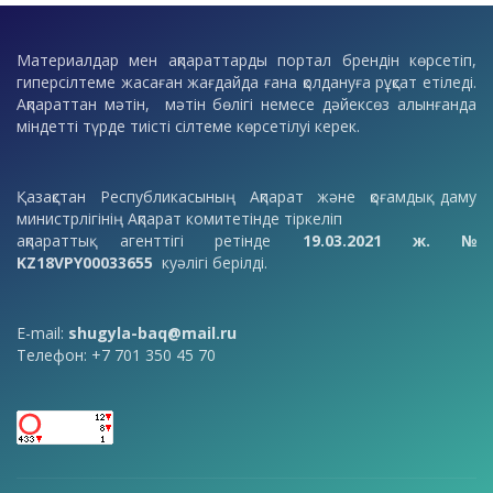
Материалдар мен ақпараттарды портал брендін көрсетіп,
гиперсілтеме жасаған жағдайда ғана қолдануға рұқсат етіледі.
Ақпараттан мәтін, мәтін бөлігі немесе дәйексөз алынғанда
міндетті түрде тиісті сілтеме көрсетілуі керек.
Қазақстан Республикасының Ақпарат және қоғамдық даму
министрлігінің Ақпарат комитетінде тіркеліп
ақпараттық агенттігі ретінде
19.03.2021 ж. №
KZ18VPY00033655
куәлігі берілді.
E-mail:
shugyla-baq@mail.ru
Телефон: +7 701 350 45 70