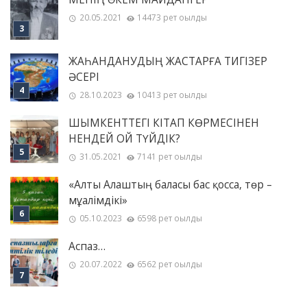
20.05.2021
14473 рет оқылды
ЖАҺАНДАНУДЫҢ ЖАСТАРҒА ТИГІЗЕР
ӘСЕРІ
28.10.2023
10413 рет оқылды
ШЫМКЕНТТЕГІ КІТАП КӨРМЕСІНЕН
НЕНДЕЙ ОЙ ТҮЙДІК?
31.05.2021
7141 рет оқылды
«Алты Алаштың баласы бас қосса, төр –
мұғалімдікі»
05.10.2023
6598 рет оқылды
Аспаз…
20.07.2022
6562 рет оқылды