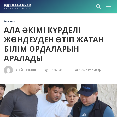
ӘЛЕУМЕТ
ҚАЛА ӘКІМІ КҮРДЕЛІ
ЖӨНДЕУДЕН ӨТІП ЖАТҚАН
БІЛІМ ОРДАЛАРЫН
АРАЛАДЫ
САЙТ ӘКІМШІЛІГІ
17.07.2025
0
178 рет оқылды