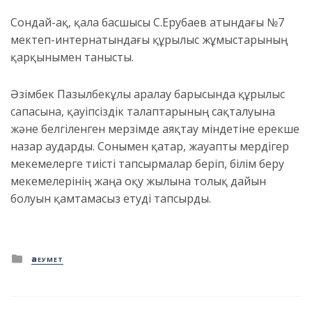
Сондай-ақ, қала басшысы С.Ерубаев атындағы №7
мектеп-интернатындағы құрылыс жұмыстарының
қарқынымен танысты.
Әзімбек Пазылбекұлы аралау барысында құрылыс
сапасына, қауіпсіздік талаптарының сақталуына
және белгіленген мерзімде аяқтау міндетіне ерекше
назар аударды. Сонымен қатар, жауапты мердігер
мекемелерге тиісті тапсырмалар беріп, білім беру
мекемелерінің жаңа оқу жылына толық дайын
болуын қамтамасыз етуді тапсырды.
Posted
ӘЛЕУМЕТ
in