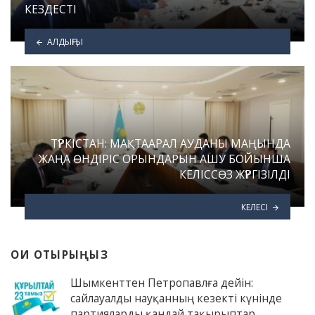
КЕЗДЕСТІ
АЛДЫҢҒЫ
ТҮРКІСТАН: МАҚТААРАЛ АУДАНЫ МАҢЫНДА
ЖАҢА ӨНДІРІС ОРЫНДАРЫН АШУ БОЙЫНША
КЕЛІССӨЗ ЖҮРГІЗІЛДІ
КЕЛЕСІ
ОҚИ ОТЫРЫҢЫЗ
Шымкенттен Петропавлға дейін:
сайлауалды науқанның кезекті күнінде
партияларды қандай тақырыптар