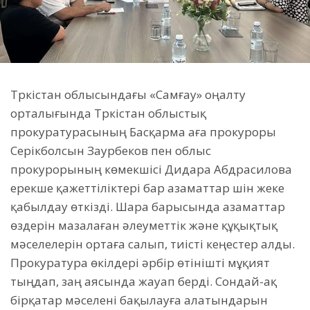
Түркістан облысындағы «Самғау» оңалту
орталығында Түркістан облыстық
прокуратурасының Басқарма аға прокуроры
Серікболсын Заурбеков пен облыс
прокурорының көмекшісі Дидара Абдрасилова
ерекше қажеттіліктері бар азаматтар үшін жеке
қабылдау өткізді. Шара барысында азаматтар
өздерін мазалаған әлеуметтік және құқықтық
мәселелерін ортаға салып, тиісті кеңестер алды.
Прокуратура өкілдері әрбір өтінішті мұқият
тыңдап, заң аясында жауап берді. Сондай-ақ
бірқатар мәселені бақылауға алатындарын