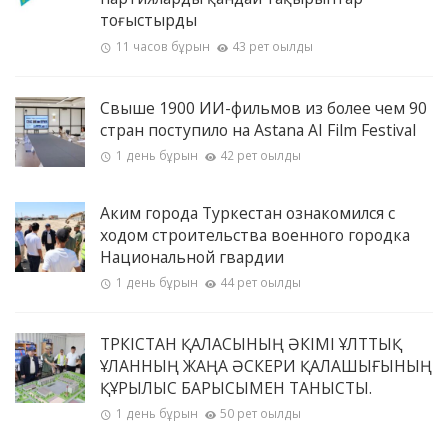
тоғыстырды
11 часов бұрын
43 рет оқылды
Свыше 1900 ИИ-фильмов из более чем 90
стран поступило на Astana AI Film Festival
1 день бұрын
42 рет оқылды
Аким города Туркестан ознакомился с
ходом строительства военного городка
Национальной гвардии
1 день бұрын
44 рет оқылды
ТҮРКІСТАН ҚАЛАСЫНЫҢ ӘКІМІ ҰЛТТЫҚ
ҰЛАННЫҢ ЖАҢА ӘСКЕРИ ҚАЛАШЫҒЫНЫҢ
ҚҰРЫЛЫС БАРЫСЫМЕН ТАНЫСТЫ.
1 день бұрын
50 рет оқылды