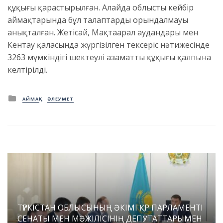
құқығы қарастырылған. Алайда облыстың кейбір
аймақтарында бұл талаптардың орындалмауы
анықталған. Жетісай, Мақтаарал аудандары мен
Кентау қаласында жүргізілген тексеріс нәтижесінде
3263 мүмкіндігі шектеулі азаматтың құқығы қалпына
келтірілді.
Posted
АЙМАҚ
ӘЛЕУМЕТ
in
ТҮРКІСТАН ОБЛЫСЫНЫҢ ӘКІМІ ҚР ПАРЛАМЕНТІ
СЕНАТЫ МЕН МӘЖІЛІСІНІҢ ДЕПУТАТТАРЫМЕН