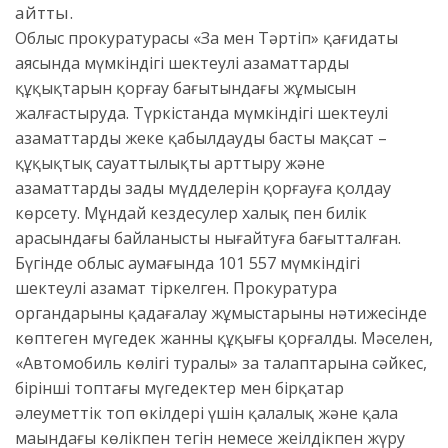
айтты.
Облыс прокуратурасы «Заң мен Тәртіп» қағидаты
аясында мүмкіндігі шектеулі азаматтардың
құқықтарын қорғау бағытындағы жұмысын
жалғастыруда. Түркістанда мүмкіндігі шектеулі
азаматтарды жеке қабылдаудың басты мақсат –
құқықтық сауаттылықты арттыру және
азаматтардың заңды мүдделерін қорғауға қолдау
көрсету. Мұндай кездесулер халық пен билік
арасындағы байланысты нығайтуға бағытталған.
Бүгінде облыс аумағында 101 557 мүмкіндігі
шектеулі азамат тіркелген. Прокуратура
органдарының қадағалау жұмыстарының нәтижесінде
көптеген мүгедек жанның құқығы қорғалды. Мәселен,
«Автомобиль көлігі туралы» заң талаптарына сәйкес,
бірінші топтағы мүгедектер мен бірқатар
әлеуметтік топ өкілдері үшін қалалық және қала
маңындағы көлікпен тегін немесе жеңілдікпен жүру