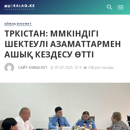
АЙМАҚ
ӘЛЕУМЕТ
ТҮРКІСТАН: МҮМКІНДІГІ
ШЕКТЕУЛІ АЗАМАТТАРМЕН
АШЫҚ КЕЗДЕСУ ӨТТІ
САЙТ ӘКІМШІЛІГІ
01.07.2025
0
248 рет оқылды