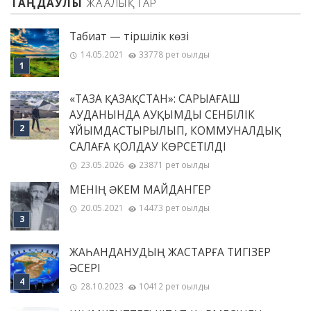
ТАҢДАУЛЫ
ЖАҢАЛЫҚТАР
Табиғат — тіршілік көзі
14.05.2021
33778 рет оқылды
«ТАЗА ҚАЗАҚСТАН»: САРЫАҒАШ
АУДАНЫНДА АУҚЫМДЫ СЕНБІЛІК
ҰЙЫМДАСТЫРЫЛЫП, КОММУНАЛДЫҚ
САЛАҒА ҚОЛДАУ КӨРСЕТІЛДІ
23.05.2026
23871 рет оқылды
МЕНІҢ ƏКЕМ МАЙДАНГЕР
20.05.2021
14473 рет оқылды
ЖАҺАНДАНУДЫҢ ЖАСТАРҒА ТИГІЗЕР
ӘСЕРІ
28.10.2023
10412 рет оқылды