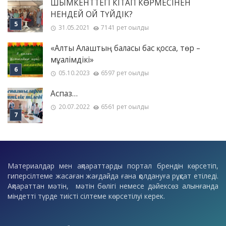
ШЫМКЕНТТЕГІ КІТАП КӨРМЕСІНЕН
НЕНДЕЙ ОЙ ТҮЙДІК?
31.05.2021
7141 рет оқылды
«Алты Алаштың баласы бас қосса, төр –
мұғалімдікі»
05.10.2023
6597 рет оқылды
Аспаз…
20.07.2022
6561 рет оқылды
Материалдар мен ақпараттарды портал брендін көрсетіп,
гиперсілтеме жасаған жағдайда ғана қолдануға рұқсат етіледі.
Ақпараттан мәтін, мәтін бөлігі немесе дәйексөз алынғанда
міндетті түрде тиісті сілтеме көрсетілуі керек.