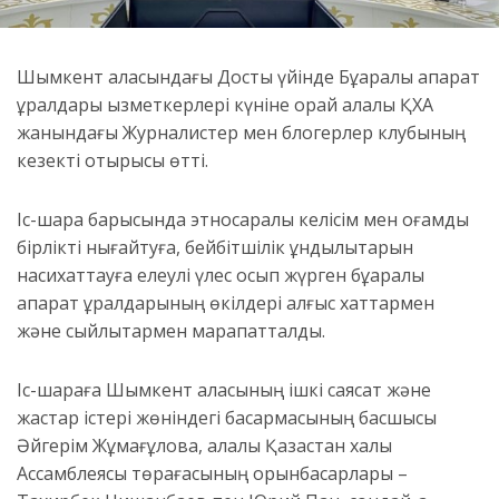
Шымкент қаласындағы Достық үйінде Бұқаралық ақпарат
құралдары қызметкерлері күніне орай қалалық ҚХА
жанындағы Журналистер мен блогерлер клубының
кезекті отырысы өтті.
Іс-шара барысында этносаралық келісім мен қоғамдық
бірлікті нығайтуға, бейбітшілік құндылықтарын
насихаттауға елеулі үлес қосып жүрген бұқаралық
ақпарат құралдарының өкілдері алғыс хаттармен
және сыйлықтармен марапатталды.
Іс-шараға Шымкент қаласының ішкі саясат және
жастар істері жөніндегі басқармасының басшысы
Әйгерім Жұмағұлова, қалалық Қазақстан халқы
Ассамблеясы төрағасының орынбасарлары –