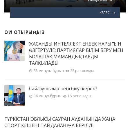
КЕЛЕСІ
ОҚИ ОТЫРЫҢЫЗ
ЖАСАНДЫ ИНТЕЛЛЕКТ ЕҢБЕК НАРЫҒЫН
ӨЗГЕРТУДЕ: ПАРТИЯЛАР БІЛІМ БЕРУ МЕН
БОЛАШАҚ МАМАНДЫҚТАРДЫ
ТАЛҚЫЛАДЫ
33 минуты бұрын
22 рет оқылды
Сайлаушылар нені білуі керек?
36 минут бұрын
18 рет оқылды
ТҮРКІСТАН ОБЛЫСЫ САУРАН АУДАНЫНДА ЖАҢА
СПОРТ КЕШЕНІ ПАЙДАЛАНУҒА БЕРІЛДІ