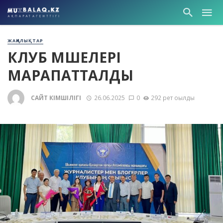
ЖАҢАЛЫҚТАР
КЛУБ МҮШЕЛЕРІ
МАРАПАТТАЛДЫ
САЙТ ӘКІМШІЛІГІ
26.06.2025
0
292 рет оқылды