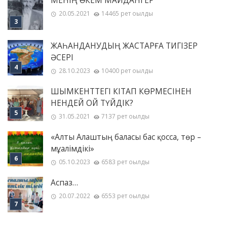
МЕНІҢ ƏКЕМ МАЙДАНГЕР
20.05.2021
14465 рет оқылды
ЖАҺАНДАНУДЫҢ ЖАСТАРҒА ТИГІЗЕР
ӘСЕРІ
28.10.2023
10400 рет оқылды
ШЫМКЕНТТЕГІ КІТАП КӨРМЕСІНЕН
НЕНДЕЙ ОЙ ТҮЙДІК?
31.05.2021
7137 рет оқылды
«Алты Алаштың баласы бас қосса, төр –
мұғалімдікі»
05.10.2023
6583 рет оқылды
Аспаз…
20.07.2022
6553 рет оқылды