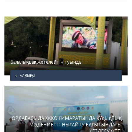
Балалық шаққа жетелейтін туынды
АЛДЫҢҒЫ
ОРДАБАСЫДА ХҚКО ҒИМАРАТЫНДА ҚҰҚЫҚТЫҚ
МӘДЕНИЕТТІ НЫҒАЙТУ БАҒЫТЫНДАҒЫ
КЕЗДЕСУ ӨТТІ