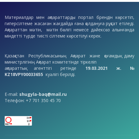
Материалдар мен ақпараттарды портал брендін көрсетіп,
гиперсілтеме жасаған жағдайда ғана қолдануға рұқсат етіледі.
Ақпараттан мәтін, мәтін бөлігі немесе дәйексөз алынғанда
міндетті түрде тиісті сілтеме көрсетілуі керек.
Қазақстан Республикасының Ақпарат және қоғамдық даму
министрлігінің Ақпарат комитетінде тіркеліп
ақпараттық агенттігі ретінде
19.03.2021 ж. №
KZ18VPY00033655
куәлігі берілді.
E-mail:
shugyla-baq@mail.ru
Телефон: +7 701 350 45 70