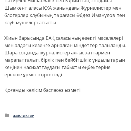
Тахирбек Нишанбаев пен Юрий Пан, сондай-ақ
Шымкент қаласы ҚХА жанындағы Журналистер мен
блогерлер клубының төрағасы Әбдез Иманқұлов пен
клуб мүшелері қатысты.
Жиын барысында БАҚ саласының өзекті мәселелері
мен алдағы кезеңге арналған міндеттер талқыланды.
Шара соңында журналистер алғыс хаттармен
марапатталып, бірлік пен бейбітшілік құндылықтарын
кеңінен насихаттаудағы табысты еңбектеріне
ерекше құрмет көрсетілді.
Қоғамдық келісім баспасөз қызметі
Posted
ЖАҢАЛЫҚТАР
in