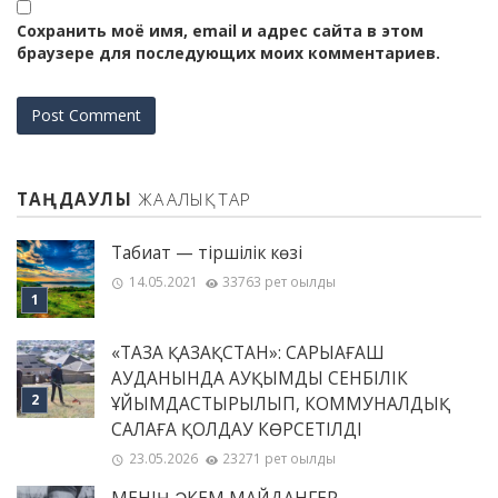
Сохранить моё имя, email и адрес сайта в этом
браузере для последующих моих комментариев.
ТАҢДАУЛЫ
ЖАҢАЛЫҚТАР
Табиғат — тіршілік көзі
14.05.2021
33763 рет оқылды
«ТАЗА ҚАЗАҚСТАН»: САРЫАҒАШ
АУДАНЫНДА АУҚЫМДЫ СЕНБІЛІК
ҰЙЫМДАСТЫРЫЛЫП, КОММУНАЛДЫҚ
САЛАҒА ҚОЛДАУ КӨРСЕТІЛДІ
23.05.2026
23271 рет оқылды