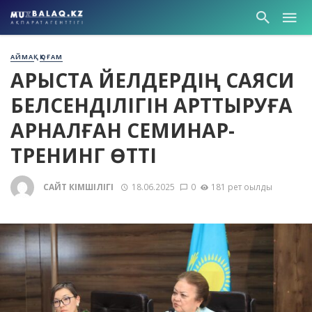
АЙМАҚ
ҚОҒАМ
АРЫСТА ӘЙЕЛДЕРДІҢ САЯСИ
БЕЛСЕНДІЛІГІН АРТТЫРУҒА
АРНАЛҒАН СЕМИНАР-
ТРЕНИНГ ӨТТІ
САЙТ ӘКІМШІЛІГІ
18.06.2025
0
181 рет оқылды