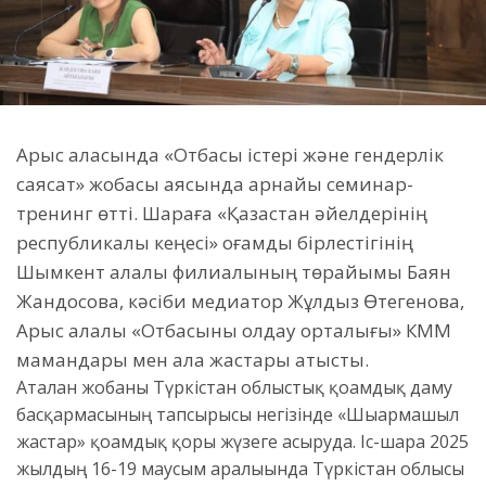
Арыс қаласында «Отбасы істері және гендерлік
саясат» жобасы аясында арнайы семинар-
тренинг өтті. Шараға «Қазақстан әйелдерінің
республикалық кеңесі» қоғамдық бірлестігінің
Шымкент қалалық филиалының төрайымы Баян
Жандосова, кәсіби медиатор Жұлдыз Өтегенова,
Арыс қалалық «Отбасыны қолдау орталығы» КММ
мамандары мен қала жастары қатысты.
Аталған жобаны Түркістан облыстық қоғамдық даму
басқармасының тапсырысы негізінде «Шығармашыл
жастар» қоғамдық қоры жүзеге асыруда. Іс-шара 2025
жылдың 16-19 маусым аралығында Түркістан облысы