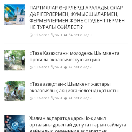
ПАРТИЯЛАР ӨҢІРЛЕРДІ АРАЛАДЫ: ОЛАР
ДӘРІГЕРЛЕРМЕН, ЖҰМЫСШЫЛАРМЕН,
ФЕРМЕРЛЕРМЕН ЖӘНЕ СТУДЕНТТЕРМЕН
НЕ ТУРАЛЫ СӨЙЛЕСТІ?
11 часов бұрын
64 рет оқылды
«Таза Казахстан»: молодежь Шымкента
провела экологическую акцию
13 часов бұрын
47 рет оқылды
«Таза Қазақстан»: Шымкент жастары
экологиялық акцияға белсенді қатысты
13 часов бұрын
41 рет оқылды
Жалған ақпаратқа қарсы іс-қимыл
орталығы Құрылтай депутаттарын сайлауға
дайындық кезеңинде ақпараттық