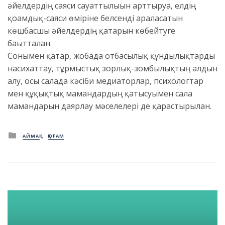
әйелдердің саяси сауаттылығын арттыруға, елдің
қоғамдық-саяси өміріне белсенді араласатын
көшбасшы әйелдердің қатарын көбейтуге
бағытталған.
Сонымен қатар, жобада отбасылық құндылықтарды
насихаттау, тұрмыстық зорлық-зомбылықтың алдын
алу, осы салада кәсіби медиаторлар, психологтар
мен құқықтық мамандардың қатысуымен сала
мамандарын даярлау мәселелері де қарастырылған.
Posted
АЙМАҚ
ҚОҒАМ
in