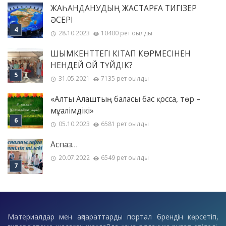
ЖАҺАНДАНУДЫҢ ЖАСТАРҒА ТИГІЗЕР
ӘСЕРІ
28.10.2023
10400 рет оқылды
ШЫМКЕНТТЕГІ КІТАП КӨРМЕСІНЕН
НЕНДЕЙ ОЙ ТҮЙДІК?
31.05.2021
7135 рет оқылды
«Алты Алаштың баласы бас қосса, төр –
мұғалімдікі»
05.10.2023
6581 рет оқылды
Аспаз…
20.07.2022
6549 рет оқылды
Материалдар мен ақпараттарды портал брендін көрсетіп,