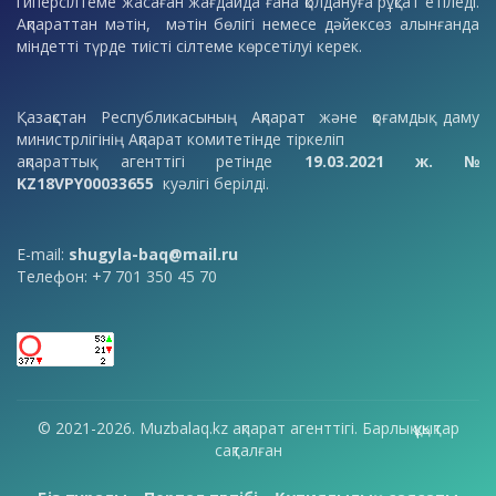
гиперсілтеме жасаған жағдайда ғана қолдануға рұқсат етіледі.
Ақпараттан мәтін, мәтін бөлігі немесе дәйексөз алынғанда
міндетті түрде тиісті сілтеме көрсетілуі керек.
Қазақстан Республикасының Ақпарат және қоғамдық даму
министрлігінің Ақпарат комитетінде тіркеліп
ақпараттық агенттігі ретінде
19.03.2021 ж. №
KZ18VPY00033655
куәлігі берілді.
E-mail:
shugyla-baq@mail.ru
Телефон: +7 701 350 45 70
© 2021-2026. Muzbalaq.kz ақпарат агенттігі. Барлық құқықтар
сақталған