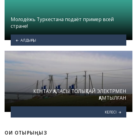
Молодёжь Туркестана подаёт пример всей
стране!
АЛДЫҢҒЫ
КЕНТАУ ҚАЛАСЫ ТОЛЫҚТАЙ ЭЛЕКТРМЕН
ҚАМТЫЛҒАН
КЕЛЕСІ
ОҚИ ОТЫРЫҢЫЗ