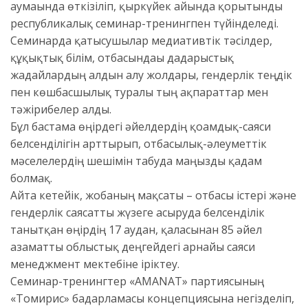
аумағында өткізіліп, қыркүйек айында қорытынды
республикалық семинар-тренингпен түйінделеді.
Семинарда қатысушылар медиативтік тәсілдер,
құқықтық білім, отбасындағы дағдарыстық
жағдайлардың алдын алу жолдары, гендерлік теңдік
пен көшбасшылық туралы тың ақпараттар мен
тәжірибелер алды.
Бұл бастама өңірдегі әйелдердің қоғамдық-саяси
белсенділігін арттырып, отбасылық-әлеуметтік
мәселелердің шешімін табуда маңызды қадам
болмақ.
Айта кетейік, жобаның мақсаты – отбасы істері және
гендерлік саясатты жүзеге асыруда белсенділік
танытқан өңірдің 17 аудан, қаласынан 85 әйел
азаматты облыстық деңгейдегі арнайы саяси
менеджмент мектебіне іріктеу.
Семинар-тренингтер «AMANAT» партиясының
«Томирис» бағдарламасы концепциясына негізделіп,