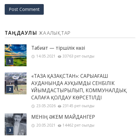
ТАҢДАУЛЫ
ЖАҢАЛЫҚТАР
Табиғат — тіршілік көзі
14.05.2021
33763 рет оқылды
«ТАЗА ҚАЗАҚСТАН»: САРЫАҒАШ
АУДАНЫНДА АУҚЫМДЫ СЕНБІЛІК
ҰЙЫМДАСТЫРЫЛЫП, КОММУНАЛДЫҚ
САЛАҒА ҚОЛДАУ КӨРСЕТІЛДІ
23.05.2026
23145 рет оқылды
МЕНІҢ ƏКЕМ МАЙДАНГЕР
20.05.2021
14462 рет оқылды