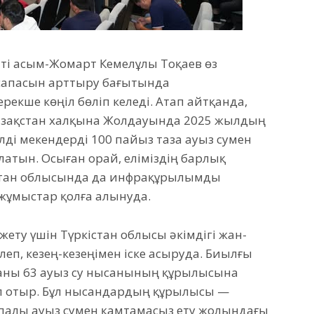
ті Қасым-Жомарт Кемелұлы Тоқаев өз
сапасын арттыру бағытында
екше көңіл бөліп келеді. Атап айтқанда,
азақстан халқына Жолдауында 2025 жылдың
елді мекендерді 100 пайыз таза ауыз сумен
латын. Осыған орай, еліміздің барлық
кістан облысында да инфрақұрылымды
жұмыстар қолға алынуда.
жету үшін Түркістан облысы әкімдігі жан-
еп, кезең-кезеңімен іске асыруда. Биылғы
аны 63 ауыз су нысанының құрылысына
іп отыр. Бұл нысандардың құрылысы —
палы ауыз сумен қамтамасыз ету жолындағы