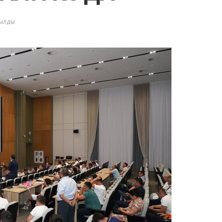
қылды