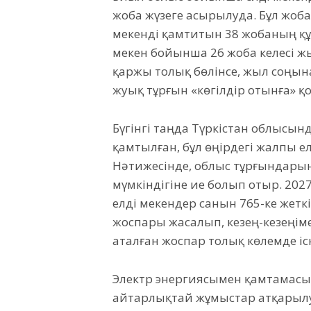
жоба жүзеге асырылуда. Бұл жоб
мекенді қамтитын 38 жобаның құр
мекен бойынша 26 жоба келесі жы
қаржы толық бөлінсе, жыл соңына
жуық тұрғын «көгілдір отынға» қол
Бүгінгі таңда Түркістан облысын
қамтылған, бұл өңірдегі жалпы е
Нәтижесінде, облыс тұрғындарын
мүмкіндігіне ие болып отыр. 20
елді мекендер санын 765-ке жетк
жоспары жасалып, кезең-кезеңіме
аталған жоспар толық көлемде іск
Электр энергиясымен қамтамасы
айтарлықтай жұмыстар атқарылу