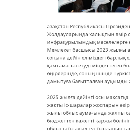
Қазақстан Республикасы Президен
Жолдауларында халықтың өмір 
инфрақұрылымдық мәселелерге ер
Мемлекет басшысы 2023 жылғы Қ
соңына дейін еліміздегі барлық 
қамтамасыз етуді міндеттеген бо
өңірлерінде, соның ішінде Түр
дамытуға бағытталған ауқымды 
2025 жылға дейінгі осы мақсатқа 
жақты іс-шаралар жоспарын әзірл
жылы облыс аумағында жалпы с
бюджеттен қажетті қаржы бөлін
облыстағы ауыл тұрғындарын са