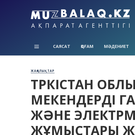
САЯСАТ
ҚОҒАМ
МӘДЕНИЕТ
ЖАҢАЛЫҚТАР
ТҮРКІСТАН ОБЛ
МЕКЕНДЕРДІ ГА
ЖӘНЕ ЭЛЕКТРМ
ЖҰМЫСТАРЫ Ж