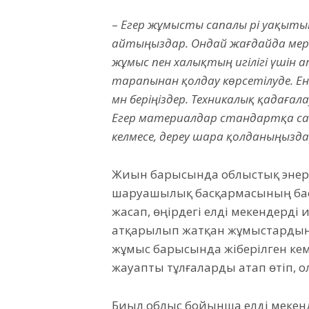
–
Егер жұмысты сапалы әрі уақыт
айтыңыздар. Ондай жағдайда мерді
жұмыс пен халықтың игілігі үшін ат
тарапынан қолдау көрсетілуде. Ен
мән беріңіздер. Техникалық қадағ
Егер материалдар стандартқа сай
келмесе, дереу шара қолданыңызд
Жиын барысында облыстық энер
шаруашылық басқармасының бас
жасап, өңірдегі елді мекендерд
атқарылып жатқан жұмыстардың 
жұмыс барысында жіберілген кем
жауапты тұлғаларды атап өтіп, о
Биыл облыс бойынша елді мекенд