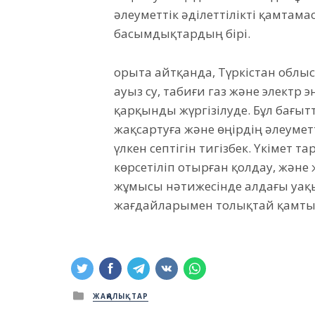
әлеуметтік әділеттілікті қамта
басымдықтардың бірі.
Қорыта айтқанда, Түркістан обл
ауыз су, табиғи газ және элект
қарқынды жүргізілуде. Бұл бағы
жақсартуға және өңірдің әлеуме
үлкен септігін тигізбек. Үкімет 
көрсетіліп отырған қолдау, және
жұмысы нәтижесінде алдағы уақ
жағдайларымен толықтай қамтыл
Posted
ЖАҢАЛЫҚТАР
in