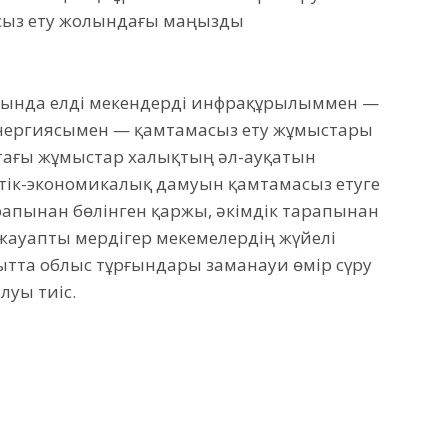
масыз ету жолындағы маңызды
ысында елді мекендерді инфрақұрылыммен —
р энергиясымен — қамтамасыз ету жұмыстары
ттағы жұмыстар халықтың әл-ауқатын
ттік-экономикалық дамуын қамтамасыз етуге
тарапынан бөлінген қаржы, әкімдік тарапынан
 жауапты мердігер мекемелердің жүйелі
ытта облыс тұрғындары заманауи өмір сүру
уы тиіс.