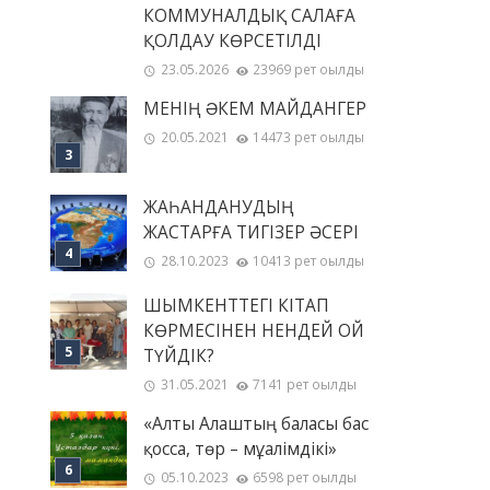
КОММУНАЛДЫҚ САЛАҒА
ҚОЛДАУ КӨРСЕТІЛДІ
23.05.2026
23969 рет оқылды
МЕНІҢ ƏКЕМ МАЙДАНГЕР
20.05.2021
14473 рет оқылды
ЖАҺАНДАНУДЫҢ
ЖАСТАРҒА ТИГІЗЕР ӘСЕРІ
28.10.2023
10413 рет оқылды
ШЫМКЕНТТЕГІ КІТАП
КӨРМЕСІНЕН НЕНДЕЙ ОЙ
ТҮЙДІК?
31.05.2021
7141 рет оқылды
«Алты Алаштың баласы бас
қосса, төр – мұғалімдікі»
05.10.2023
6598 рет оқылды