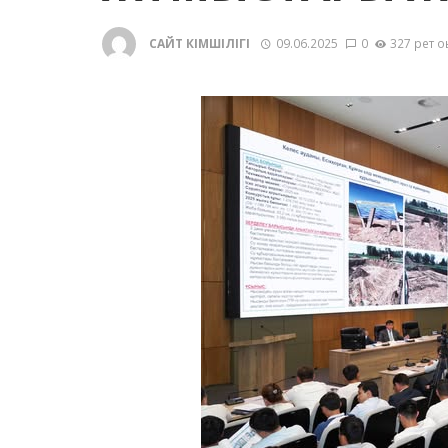
САЙТ ӘКІМШІЛІГІ
09.06.2025
0
327 рет о