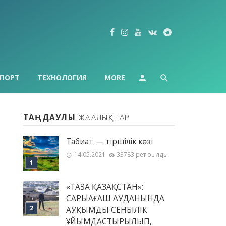
ПОРТ
ТЕХНОЛОГИЯ
MORE
ТАҢДАУЛЫ
ЖАҢАЛЫҚТАР
Табиғат — тіршілік көзі
14.05.2021
33783 рет оқылды
«ТАЗА ҚАЗАҚСТАН»:
САРЫАҒАШ АУДАНЫНДА
АУҚЫМДЫ СЕНБІЛІК
ҰЙЫМДАСТЫРЫЛЫП,