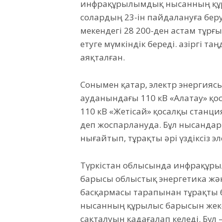
инфрақұрылымдық нысанның құр
солардың 23-ін пайдалануға беру 
мекендегі 28 200-ден астам тұр
етуге мүмкіндік береді. Қазіргі 
аяқталған.
Сонымен қатар, электр энергия
ауданындағы 110 кВ «Алатау» қ
110 кВ «Жетісай» қосалқы станц
деп жоспарлануда. Бұл нысандар 
нығайтып, тұрақты әрі үздіксіз э
Түркістан облысында инфрақұр
барысы облыстық энергетика ж
басқармасы тарапынан тұрақты б
нысанның құрылыс барысын жеке
сақталуын қадағалап келеді. Бұ