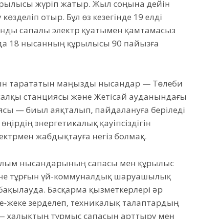
ылысы жүріп жатыр. Жыл соңына дейін
көзделіп отыр. Бұл өз кезегінде 19 елді
ғынды сапалы электр қуатымен қамтамасыз
таңда 18 нысанның құрылысы 90 пайызға
сын тарататын маңызды нысандар — Төлеби
осалқы станциясы және Жетісай ауданындағы
иясы — биыл аяқталып, пайдалануға беріледі
өңірдің энергетикалық қауіпсіздігін
лектрмен жабдықтауға негіз болмақ.
ылым нысандарының сапасы мен құрылыс
әне тұрғын үй-коммуналдық шаруашылық
ақылауда. Басқарма қызметкерлері әр
-жеке зерделеп, техникалық талаптардың
л — халықтың тұрмыс сапасын арттыру мен