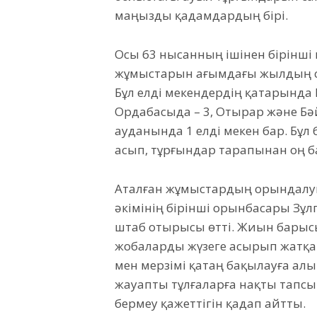
маңызды қадамдардың бірі.
Осы 63 нысанның ішінен бірінші 
жұмыстарын ағымдағы жылдың со
Бұл елді мекендердің қатарында 
Ордабасыда – 3, Отырар және Бәй
ауданында 1 елді мекен бар. Бұл
асып, тұрғындар тарапынан оң б
Аталған жұмыстардың орындалуы
әкімінің бірінші орынбасары З
штаб отырысы өтті. Жиын бары
жобаларды жүзеге асырып жатқа
мен мерзімі қатаң бақылауға алы
жауапты тұлғаларға нақты тапсы
бермеу қажеттігін қадап айтты.