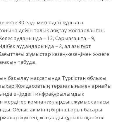
кезекте 30 елді мекендегі құрылыс
ңына дейін толық аяқтау жоспарланған.
Келес ауданында – 13, Сарыағашта – 9,
дібек аудандарында – 2, ал Қазығұрт
 бағыттағы жұмыстар кезең-кезеңімен жүзеге
ағасын табуда.
н бақылау мақсатында Түркістан облысы
ұлпыхар Жолдасовтың төрағалығымен арнайы
сында өңірдегі инфрақұрылымдық
н мердігер компаниялардың жұмыс сапасы
нды. Облыс әкімінің бірінші орынбасары
рмалар жүктеп, «сақалды құрылысқа» жол