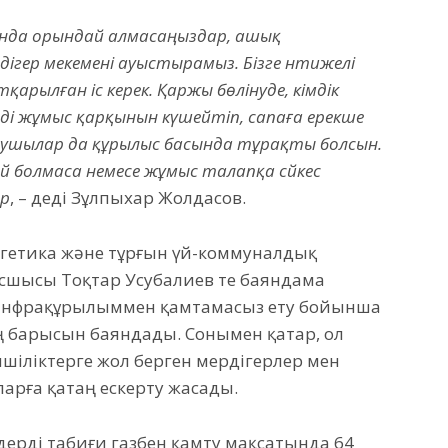
ында орындай алмасаңыздар, ашық
гер мекемені ауыстырамыз. Бізге нәтижелі
қарылған іс керек. Қаржы бөлінуде, әкімдік
ді жұмыс қарқынын күшейтіп, сапаға ерекше
алаушылар да құрылыс басында тұрақты болсын.
 болмаса немесе жұмыс талапқа сәйкес
ар
, – деді Зұлпыхар Жолдасов.
гетика және тұрғын үй-коммуналдық
шысы Тоқтар Усубалиев те баяндама
і инфрақұрылыммен қамтамасыз ету бойынша
барысын баяндады. Сонымен қатар, ол
шіліктерге жол берген мердігерлер мен
ларға қатаң ескерту жасады.
ерді табиғи газбен қамту мақсатында 64