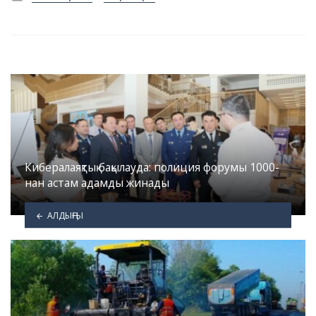
in
Кибералаяқтық бақылауда: полиция форумы 1000-
нан астам адамды жинады
АЛДЫҢҒЫ