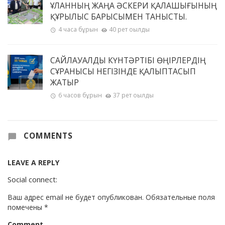
ҰЛАННЫҢ ЖАҢА ӘСКЕРИ ҚАЛАШЫҒЫНЫҢ
ҚҰРЫЛЫС БАРЫСЫМЕН ТАНЫСТЫ.
4 часа бұрын
40 рет оқылды
САЙЛАУАЛДЫ КҮНТӘРТІБІ ӨҢІРЛЕРДІҢ
СҰРАНЫСЫ НЕГІЗІНДЕ ҚАЛЫПТАСЫП
ЖАТЫР
6 часов бұрын
37 рет оқылды
COMMENTS
LEAVE A REPLY
Social connect:
Ваш адрес email не будет опубликован.
Обязательные поля
помечены
*
Comment