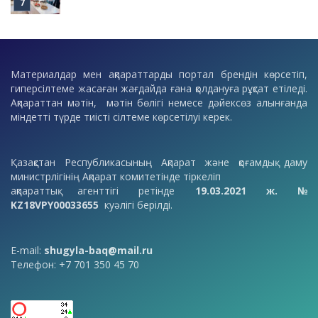
Материалдар мен ақпараттарды портал брендін көрсетіп,
гиперсілтеме жасаған жағдайда ғана қолдануға рұқсат етіледі.
Ақпараттан мәтін, мәтін бөлігі немесе дәйексөз алынғанда
міндетті түрде тиісті сілтеме көрсетілуі керек.
Қазақстан Республикасының Ақпарат және қоғамдық даму
министрлігінің Ақпарат комитетінде тіркеліп
ақпараттық агенттігі ретінде
19.03.2021 ж. №
KZ18VPY00033655
куәлігі берілді.
E-mail:
shugyla-baq@mail.ru
Телефон: +7 701 350 45 70