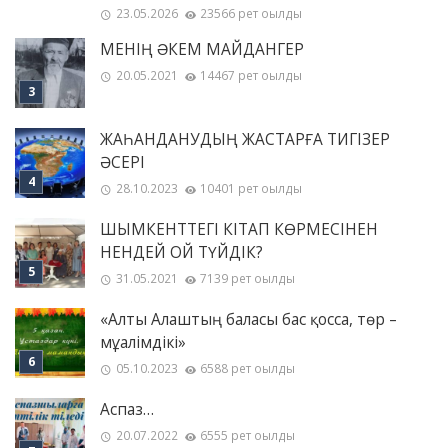
23.05.2026
23566 рет оқылды
МЕНІҢ ƏКЕМ МАЙДАНГЕР
20.05.2021
14467 рет оқылды
ЖАҺАНДАНУДЫҢ ЖАСТАРҒА ТИГІЗЕР
ӘСЕРІ
28.10.2023
10401 рет оқылды
ШЫМКЕНТТЕГІ КІТАП КӨРМЕСІНЕН
НЕНДЕЙ ОЙ ТҮЙДІК?
31.05.2021
7139 рет оқылды
«Алты Алаштың баласы бас қосса, төр –
мұғалімдікі»
05.10.2023
6588 рет оқылды
Аспаз…
20.07.2022
6555 рет оқылды