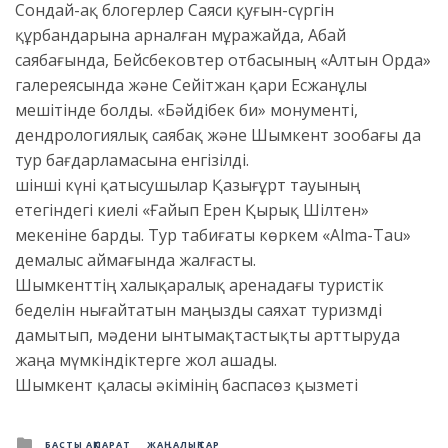
Сондай-ақ блогерлер Саяси қуғын-сүргін
құрбандарына арналған мұражайда, Абай
саябағында, Бейсбековтер отбасының «Алтын Орда»
галереясында және Сейітжан қари Есжанұлы
мешітінде болды. «Бәйдібек би» монументі,
дендрологиялық саябақ және Шымкент зообағы да
тур бағдарламасына енгізілді.
Үшінші күні қатысушылар Қазығұрт тауының
етегіндегі киелі «Ғайып Ерен Қырық Шілтен»
мекеніне барды. Тур табиғаты көркем «Alma-Tau»
демалыс аймағында жалғасты.
Шымкенттің халықаралық аренадағы туристік
беделін нығайтатын маңызды саяхат туризмді
дамытып, мәдени ынтымақтастықты арттыруда
жаңа мүмкіндіктерге жол ашады.
Шымкент қаласы әкімінің баспасөз қызметі
Posted
БАСТЫ АҚПАРАТ
ЖАҢАЛЫҚТАР