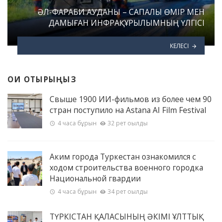
ӘЛ-ФАРАБИ АУДАНЫ – САПАЛЫ ӨМІР МЕН
ДАМЫҒАН ИНФРАҚҰРЫЛЫМНЫҢ ҮЛГІСІ
КЕЛЕСІ
ОҚИ ОТЫРЫҢЫЗ
Свыше 1900 ИИ-фильмов из более чем 90
стран поступило на Astana AI Film Festival
4 часа бұрын
32 рет оқылды
Аким города Туркестан ознакомился с
ходом строительства военного городка
Национальной гвардии
4 часа бұрын
34 рет оқылды
ТҮРКІСТАН ҚАЛАСЫНЫҢ ӘКІМІ ҰЛТТЫҚ