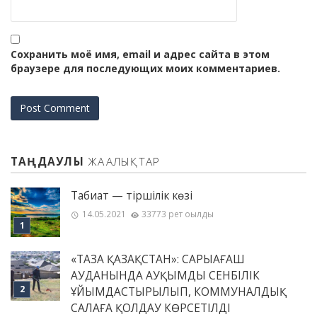
Сохранить моё имя, email и адрес сайта в этом
браузере для последующих моих комментариев.
ТАҢДАУЛЫ
ЖАҢАЛЫҚТАР
Табиғат — тіршілік көзі
14.05.2021
33773 рет оқылды
«ТАЗА ҚАЗАҚСТАН»: САРЫАҒАШ
АУДАНЫНДА АУҚЫМДЫ СЕНБІЛІК
ҰЙЫМДАСТЫРЫЛЫП, КОММУНАЛДЫҚ
САЛАҒА ҚОЛДАУ КӨРСЕТІЛДІ