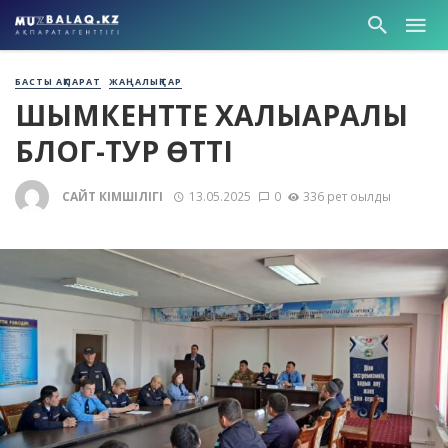
БАСТЫ АҚПАРАТ
ЖАҢАЛЫҚТАР
ШЫМКЕНТТЕ ХАЛЫҚАРАЛЫҚ
БЛОГ-ТУР ӨТТІ
САЙТ ӘКІМШІЛІГІ
13.05.2025
0
336 рет оқылды