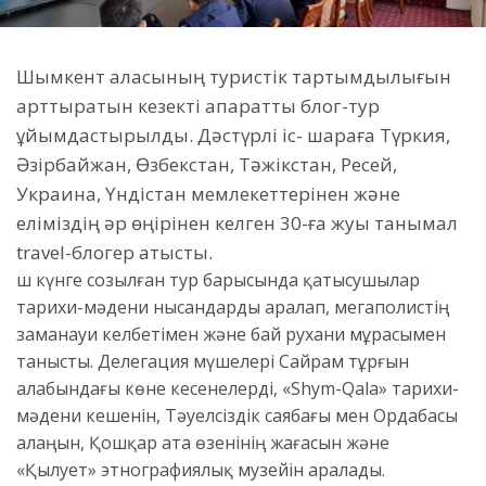
Шымкент қаласының
туристік тартымдылығын
арттыратын кезекті ақпараттық блог-тур
ұйымдастырылды. Дәстүрлі іс- шараға Түркия,
Әзірбайжан, Өзбекстан, Тәжікстан, Ресей,
Украина, Үндістан мемлекеттерінен және
еліміздің әр өңірінен келген 30-ға жуық танымал
travel-блогер қатысты.
Үш күнге созылған тур барысында қатысушылар
тарихи-мәдени нысандарды аралап, мегаполистің
заманауи келбетімен және бай рухани мұрасымен
танысты. Делегация мүшелері Сайрам тұрғын
алабындағы көне кесенелерді, «Shym-Qala» тарихи-
мәдени кешенін, Тәуелсіздік саябағы мен Ордабасы
алаңын, Қошқар ата өзенінің жағасын және
«Қылует» этнографиялық музейін аралады.