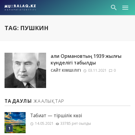
TAG: ПУШКИН
Ғали Ормановтың 1939 жылғы
күнделігі табылды
САЙТ ӘКІМШІЛІГІ
03.11.2021
0
ТАҢДАУЛЫ
ЖАҢАЛЫҚТАР
Табиғат — тіршілік көзі
14.05.2021
33785 рет оқылды