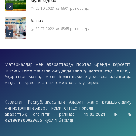
мұғалімдікі»
05.10.2023
6601 рет оқылды
Аспаз…
20.07.2022
6565 рет оқылды
Материалдар мен ақпараттарды портал брендін көрсетіп,
гиперсілтеме жасаған жағдайда ғана қолдануға рұқсат етіледі.
Ақпараттан мәтін, мәтін бөлігі немесе дәйексөз алынғанда
міндетті түрде тиісті сілтеме көрсетілуі керек.
Қазақстан Республикасының Ақпарат және қоғамдық даму
министрлігінің Ақпарат комитетінде тіркеліп
ақпараттық агенттігі ретінде
19.03.2021 ж. №
KZ18VPY00033655
куәлігі берілді.