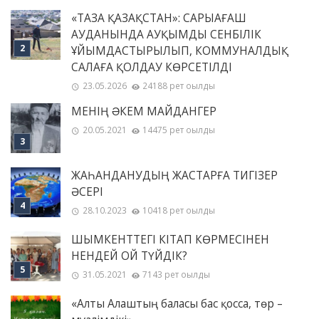
«ТАЗА ҚАЗАҚСТАН»: САРЫАҒАШ
АУДАНЫНДА АУҚЫМДЫ СЕНБІЛІК
ҰЙЫМДАСТЫРЫЛЫП, КОММУНАЛДЫҚ
САЛАҒА ҚОЛДАУ КӨРСЕТІЛДІ
23.05.2026
24188 рет оқылды
МЕНІҢ ƏКЕМ МАЙДАНГЕР
20.05.2021
14475 рет оқылды
ЖАҺАНДАНУДЫҢ ЖАСТАРҒА ТИГІЗЕР
ӘСЕРІ
28.10.2023
10418 рет оқылды
ШЫМКЕНТТЕГІ КІТАП КӨРМЕСІНЕН
НЕНДЕЙ ОЙ ТҮЙДІК?
31.05.2021
7143 рет оқылды
«Алты Алаштың баласы бас қосса, төр –