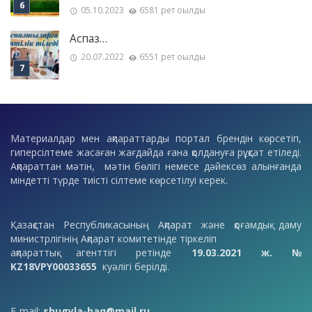
05.10.2023
6581 рет оқылды
Аспаз…
20.07.2022
6551 рет оқылды
Материалдар мен ақпараттарды портал брендін көрсетіп,
гиперсілтеме жасаған жағдайда ғана қолдануға рұқсат етіледі.
Ақпараттан мәтін, мәтін бөлігі немесе дәйексөз алынғанда
міндетті түрде тиісті сілтеме көрсетілуі керек.
Қазақстан Республикасының Ақпарат және қоғамдық даму
министрлігінің Ақпарат комитетінде тіркеліп
ақпараттық агенттігі ретінде
19.03.2021 ж. №
KZ18VPY00033655
куәлігі берілді.
E-mail:
shugyla-baq@mail.ru