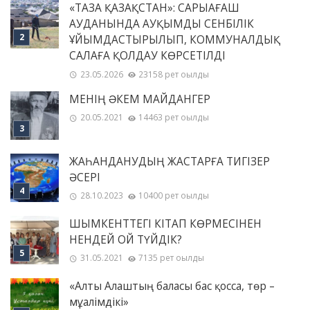
«ТАЗА ҚАЗАҚСТАН»: САРЫАҒАШ
АУДАНЫНДА АУҚЫМДЫ СЕНБІЛІК
ҰЙЫМДАСТЫРЫЛЫП, КОММУНАЛДЫҚ
САЛАҒА ҚОЛДАУ КӨРСЕТІЛДІ
23.05.2026
23158 рет оқылды
МЕНІҢ ƏКЕМ МАЙДАНГЕР
20.05.2021
14463 рет оқылды
ЖАҺАНДАНУДЫҢ ЖАСТАРҒА ТИГІЗЕР
ӘСЕРІ
28.10.2023
10400 рет оқылды
ШЫМКЕНТТЕГІ КІТАП КӨРМЕСІНЕН
НЕНДЕЙ ОЙ ТҮЙДІК?
31.05.2021
7135 рет оқылды
«Алты Алаштың баласы бас қосса, төр –
мұғалімдікі»